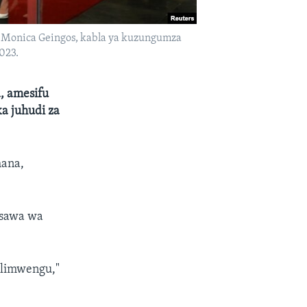
 Monica Geingos, kabla ya kuzungumza
023.
, amesifu
ka juhudi za
hana,
usawa wa
ulimwengu,"