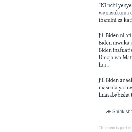
“Ni nchi yenye
wanasukuma de
thamini za kat
Jill Biden ni 
Biden mwaka ja
Biden inafuati
Umoja wa Mata
huu.
Jill Biden an
masuala ya uw
linasababisha 
Shirikish
This item is part of