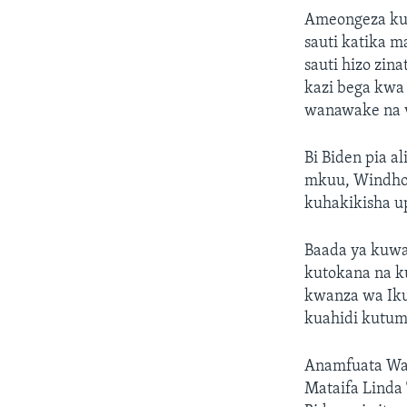
Ameongeza kuw
sauti katika m
sauti hizo zi
kazi bega kwa
wanawake na v
Bi Biden pia a
mkuu, Windho
kuhakikisha up
Baada ya kuwas
kutokana na ku
kwanza wa Iku
kuahidi kutuma
Anamfuata Waz
Mataifa Linda