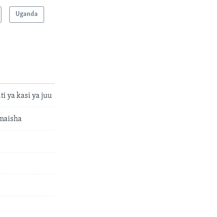
Uganda
i ya kasi ya juu
maisha