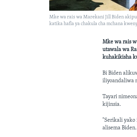
Mke wa rais wa Marekani Jill Biden akip
katika hafla ya chakula cha mchana kwen
Mke wa rais wa
utawala wa Rai
kuhakikisha ku
Bi Biden aliku
iliyoandaliwa
Tayari nimeon
kijinsia.
"Serikali yak
alisema Biden.