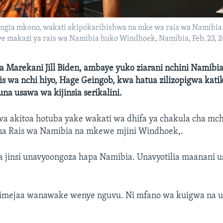
ungia mkono, wakati akipokaribishwa na mke wa rais wa Namibia
ye makazi ya rais wa Namibia huko Windhoek, Namibia, Feb. 23, 2
 Marekani Jill Biden, ambaye yuko ziarani nchini Namibia
s wa nchi hiyo, Hage Geingob, kwa hatua zilizopigwa kati
na usawa wa kijinsia serikalini.
wa akitoa hotuba yake wakati wa dhifa ya chakula cha mc
 na Rais wa Namibia na mkewe mjini Windhoek,.
a jinsi unavyoongoza hapa Namibia. Unavyotilia maanani 
o imejaa wanawake wenye nguvu. Ni mfano wa kuigwa na 