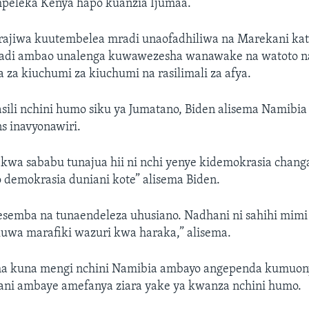
ampeleka Kenya hapo kuanzia Ijumaa.
tarajiwa kuutembelea mradi unaofadhiliwa na Marekani ka
adi ambao unalenga kuwawezesha wanawake na watoto n
 za kiuchumi za kiuchumi na rasilimali za afya.
sili nchini humo siku ya Jumatano, Biden alisema Namibi
s inavyonawiri.
 kwa sababu tunajua hii ni nchi yenye kidemokrasia chang
demokrasia duniani kote” alisema Biden.
esemba na tunaendeleza uhusiano. Nadhani ni sahihi mimi
wa marafiki wazuri kwa haraka,” alisema.
ema kuna mengi nchini Namibia ambayo angependa kumuo
ani ambaye amefanya ziara yake ya kwanza nchini humo.