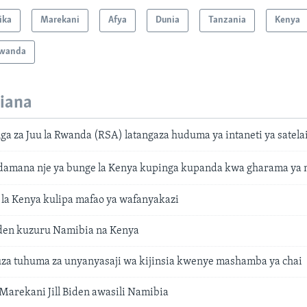
ika
Marekani
Afya
Dunia
Tanzania
Kenya
wanda
iana
ga za Juu la Rwanda (RSA) latangaza huduma ya intaneti ya satelait
amana nje ya bunge la Kenya kupinga kupanda kwa gharama ya 
 la Kenya kulipa mafao ya wafanyakazi
Biden kuzuru Namibia na Kenya
a tuhuma za unyanyasaji wa kijinsia kwenye mashamba ya chai
Marekani Jill Biden awasili Namibia