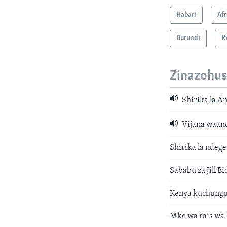
Habari
Afr
Burundi
R
Zinazohus
Shirika la An
Vijana waand
Shirika la ndege
Sababu za Jill 
Kenya kuchunguz
Mke wa rais wa 