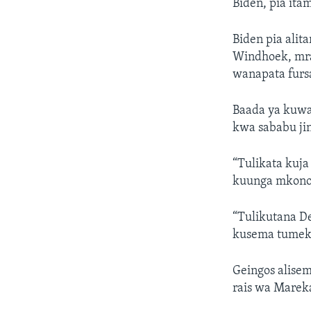
Biden, pia it
Biden pia ali
Windhoek, mr
wanapata fursa
Baada ya kuwa
kwa sababu jin
“Tulikata kuja
kuunga mkono 
“Tulikutana D
kusema tumeku
Geingos alis
rais wa Marek