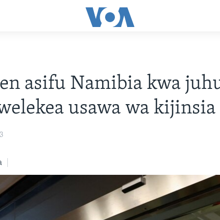
iden asifu Namibia kwa juh
welekea usawa wa kijinsia
23
a