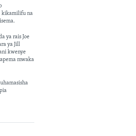
o
kikamilifu na
lisema.
a ya rais Joe
a ya Jill
kani kwenye
o mapema mwaka
 kuhamasisha
pia