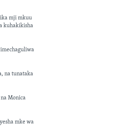
tika mji mkuu
a kuhakikisha
a imechaguliwa
a, na tunataka
 na Monica
nyesha mke wa