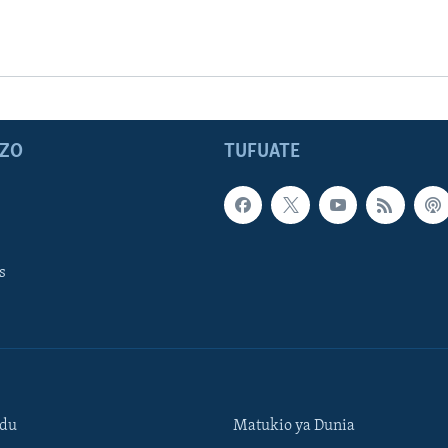
ZO
TUFUATE
s
ndu
Matukio ya Dunia