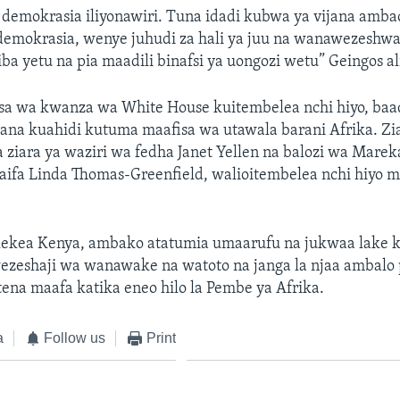
 demokrasia iliyonawiri. Tuna idadi kubwa ya vijana amba
mokrasia, wenye juhudi za hali ya juu na wanawezeshwa 
iba yetu na pia maadili binafsi ya uongozi wetu” Geingos a
afisa wa kwanza wa White House kuitembelea nchi hiyo, baad
na kuahidi kutuma maafisa wa utawala barani Afrika. Ziar
a ziara ya waziri wa fedha Janet Yellen na balozi wa Mare
ifa Linda Thomas-Greenfield, walioitembelea nchi hiy
aelekea Kenya, ambako atatumia umaarufu na jukwaa lake
ezeshaji wa wanawake na watoto na janga la njaa ambalo 
tena maafa katika eneo hilo la Pembe ya Afrika.
a
Follow us
Print