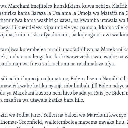
a Marekani imejitolea kuhakikisha kuwa nchi za Kiafrika
ashirika kama Baraza la Usalama la Umoja wa Mataifa na G
nathaminiwa kama washirika sawa, na kwamba utawala wa 
 bega ili kuendeleza vipaumbele vya pamoja, kkama vile
ijana, kuimarisha afya duniani, na kujenga ustawi wa ki
litarajiwa kutembelea mradi unaofadhiliwa na Marekani ka
ek, ambao unalenga katika kuwawezesha wanawake na w
atikanaji wa fursa za kiuchumi na rasilimali za afya.
ili nchini humo jana Jumatano, Biden alisema Namibia il
nawiri kwake katika nyanja mbalimbali. Jill Biden ndiye a
lu ya Marekani kuzuru nchi hiyo baada ya Rais Joe Biden
 maafisa wa utawala katika bara hilo.
iri wa Fedha Janet Yellen na balozi wa Marekani kwenye
 Thomas-Greenfield, waliotembelea mapema mwaka huu. Zi