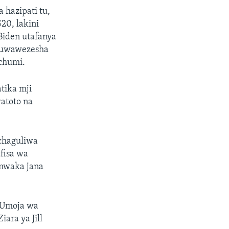
 hazipati tu,
20, lakini
Biden utafanya
 kuwawezesha
uchumi.
tika mji
atoto na
ichaguliwa
fisa wa
 mwaka jana
 Umoja wa
ara ya Jill