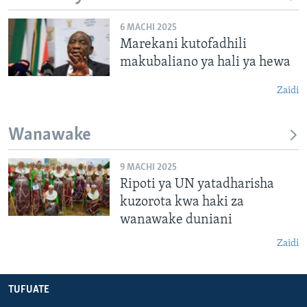
6 MACHI 2025
Marekani kutofadhili
makubaliano ya hali ya hewa
Zaidi
Wanawake
9 MACHI 2025
Ripoti ya UN yatadharisha
kuzorota kwa haki za
wanawake duniani
Zaidi
TUFUATE