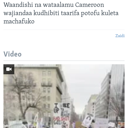
Waandishi na wataalamu Cameroon
wajiandaa kudhibiti taarifa potofu kuleta
machafuko
Zaidi
Video