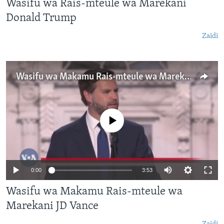
Wasifu wa Rais-mteule wa Marekani
Donald Trump
Zaidi
Wasifu wa Makamu Rais-mteule wa Marekani JD Vance
No media source currently available
0:00
3:53
Wasifu wa Makamu Rais-mteule wa
Marekani JD Vance