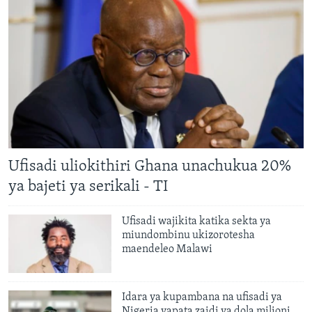
Ufisadi uliokithiri Ghana unachukua 20%
ya bajeti ya serikali - TI
Ufisadi wajikita katika sekta ya
miundombinu ukizorotesha
maendeleo Malawi
Idara ya kupambana na ufisadi ya
Nigeria yapata zaidi ya dola milioni