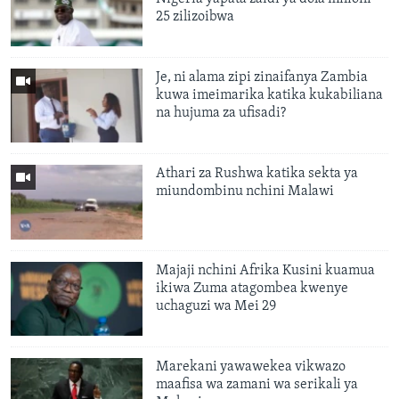
25 zilizoibwa
Je, ni alama zipi zinaifanya Zambia
kuwa imeimarika katika kukabiliana
na hujuma za ufisadi?
Athari za Rushwa katika sekta ya
miundombinu nchini Malawi
Majaji nchini Afrika Kusini kuamua
ikiwa Zuma atagombea kwenye
uchaguzi wa Mei 29
Marekani yawawekea vikwazo
maafisa wa zamani wa serikali ya