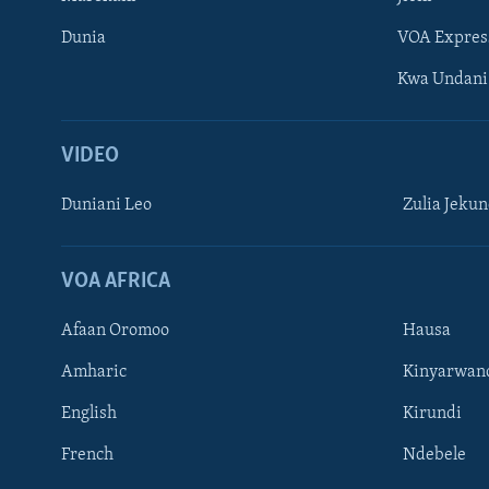
Dunia
VOA Expres
Kwa Undani
VIDEO
Duniani Leo
Zulia Jeku
VOA AFRICA
Afaan Oromoo
Hausa
Amharic
Kinyarwan
English
Kirundi
French
Ndebele