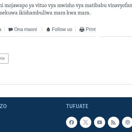
 ni mojawapo ya vituo vya mwisho vya matibabu vinavyofan
 imekuwa ikishambuliwa mara kwa mara.
a
Ona maoni
Follow us
Print
nia
ZO
TUFUATE