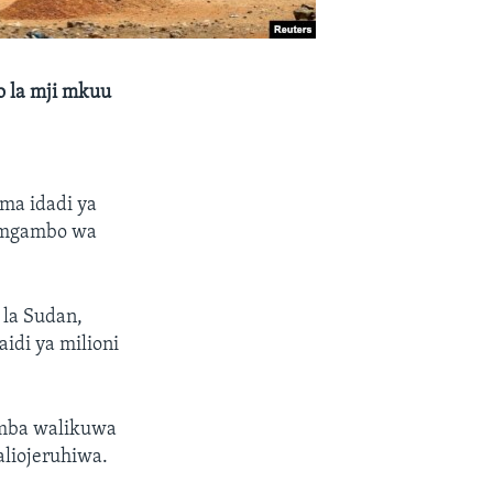
 la mji mkuu
ma idadi ya
namgambo wa
la Sudan,
di ya milioni
amba walikuwa
aliojeruhiwa.