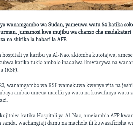
 ya wanamgambo wa Sudan, yameuwa watu 54 katika soko
urman, Jumamosi kwa mujibu wa chanzo cha madakatari
a na shirika la habari la AFP.
 hospitali ya karibu ya Al-Nao, akiomba kutotajwa, amese
i kubwa katika tukio ambalo inadaiwa limefanywa na wa
ba (RSF).
023, wanamgambo wa RSF wamekuwa kwenye vita na jeshi 
mbaya ambao umeua maelfu ya watu na kuwafanya watu zai
azi.
jitolea katika Hospitali ya Al-Nao, ameiambia AFP kw
a sanda, wachangiaji damu na machela ili kuwasafirisha w