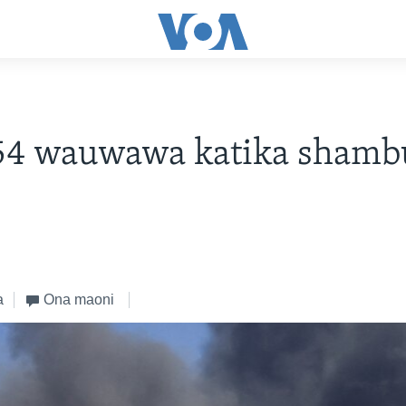
54 wauwawa katika shambu
a
Ona maoni