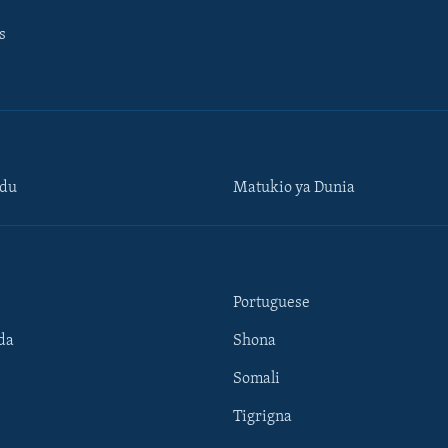
s
ndu
Matukio ya Dunia
Portuguese
da
Shona
Somali
Tigrigna