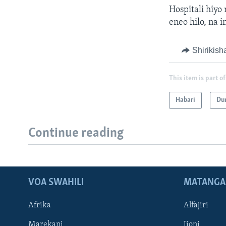
Hospitali hiyo
eneo hilo, na
Shirikish
This item is part of
Habari
Du
Continue reading
VOA SWAHILI
MATANGA
Afrika
Alfajiri
Marekani
Jioni