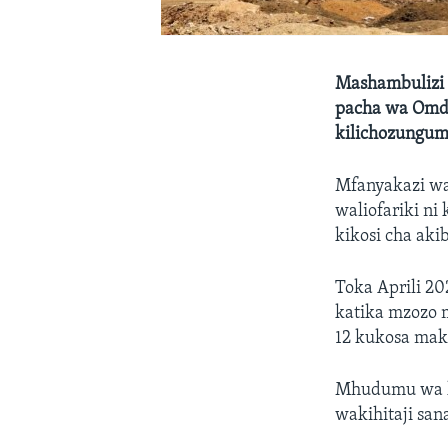
Mashambulizi
pacha wa Omd
kilichozungumz
Mfanyakazi wa
waliofariki n
kikosi cha aki
Toka Aprili 2
katika mzozo 
12 kukosa mak
Mhudumu wa ku
wakihitaji san