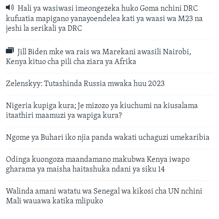
Hali ya wasiwasi imeongezeka huko Goma nchini DRC
kufuatia mapigano yanayoendelea kati ya waasi wa M23 na
jeshi la serikali ya DRC
Jill Biden mke wa rais wa Marekani awasili Nairobi,
Kenya kituo cha pili cha ziara ya Afrika
Zelenskyy: Tutashinda Russia mwaka huu 2023
Nigeria kupiga kura; Je mizozo ya kiuchumi na kiusalama
itaathiri maamuzi ya wapiga kura?
Ngome ya Buhari iko njia panda wakati uchaguzi umekaribia
Odinga kuongoza maandamano makubwa Kenya iwapo
gharama ya maisha haitashuka ndani ya siku 14
Walinda amani watatu wa Senegal wa kikosi cha UN nchini
Mali wauawa katika mlipuko