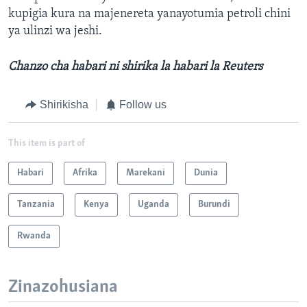
kupigia kura na majenereta yanayotumia petroli chini
ya ulinzi wa jeshi.
Chanzo cha habari ni shirika la habari la Reuters
Shirikisha
Follow us
This item is part of
Habari
Afrika
Marekani
Dunia
Tanzania
Kenya
Uganda
Burundi
Rwanda
Zinazohusiana