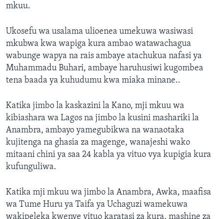
mkuu.
Ukosefu wa usalama ulioenea umekuwa wasiwasi
mkubwa kwa wapiga kura ambao watawachagua
wabunge wapya na rais ambaye atachukua nafasi ya
Muhammadu Buhari, ambaye haruhusiwi kugombea
tena baada ya kuhudumu kwa miaka minane..
Katika jimbo la kaskazini la Kano, mji mkuu wa
kibiashara wa Lagos na jimbo la kusini mashariki la
Anambra, ambayo yamegubikwa na wanaotaka
kujitenga na ghasia za magenge, wanajeshi wako
mitaani chini ya saa 24 kabla ya vituo vya kupigia kura
kufunguliwa.
Katika mji mkuu wa jimbo la Anambra, Awka, maafisa
wa Tume Huru ya Taifa ya Uchaguzi wamekuwa
wakipeleka kwenye vituo karatasi za kura, mashine za