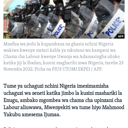
Maafisa wa jeshi la kupambana na ghasia nchini Nigeria
wakiwa kwenye mstari kabla ya mkutano wa kampeni wa
Chama cha Labour kwenye Uwanja wa Adamasingba ulioko
katika jiji la Ibadan, kusini magharibi mwa Nigeria, tarehe 23
Novemba 2022. Picha na PIUS UTOMI EKPEI / AFP.
Tume ya uchaguzi nchini Nigeria imesimamisha
uchaguzi wa seneti katika jimbo la kusini mashariki la
Enugu, ambako mgombea wa chama cha upinzani cha
Labour aliuwawa, Mwenyekiti wa tume hiyo Mahmood
Yakubu amesema Ijumaa.