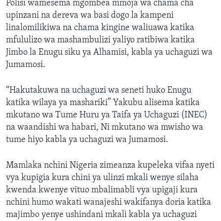
Polisi wamesema mgombea mmoja wa chama cha
upinzani na dereva wa basi dogo la kampeni
linalomilikiwa na chama kingine waliuawa katika
mfululizo wa mashambulizi yaliyo ratibiwa katika
Jimbo la Enugu siku ya Alhamisi, kabla ya uchaguzi wa
Jumamosi.
“Hakutakuwa na uchaguzi wa seneti huko Enugu
katika wilaya ya mashariki” Yakubu alisema katika
mkutano wa Tume Huru ya Taifa ya Uchaguzi (INEC)
na waandishi wa habari, Ni mkutano wa mwisho wa
tume hiyo kabla ya uchaguzi wa Jumamosi.
Mamlaka nchini Nigeria zimeanza kupeleka vifaa nyeti
vya kupigia kura chini ya ulinzi mkali wenye silaha
kwenda kwenye vituo mbalimabli vya upigaji kura
nchini humo wakati wanajeshi wakifanya doria katika
majimbo yenye ushindani mkali kabla ya uchaguzi