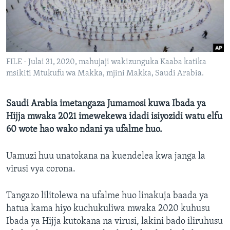
FILE - Julai 31, 2020, mahujaji wakizunguka Kaaba katika
msikiti Mtukufu wa Makka, mjini Makka, Saudi Arabia.
Saudi Arabia imetangaza Jumamosi kuwa Ibada ya
Hijja mwaka 2021 imewekewa idadi isiyozidi watu elfu
60 wote hao wako ndani ya ufalme huo.
Uamuzi huu unatokana na kuendelea kwa janga la
virusi vya corona.
Tangazo lilitolewa na ufalme huo linakuja baada ya
hatua kama hiyo kuchukuliwa mwaka 2020 kuhusu
Ibada ya Hijja kutokana na virusi, lakini bado iliruhusu