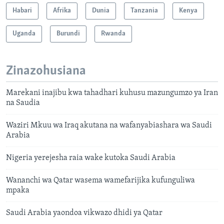
Habari
Afrika
Dunia
Tanzania
Kenya
Uganda
Burundi
Rwanda
Zinazohusiana
Marekani inajibu kwa tahadhari kuhusu mazungumzo ya Iran
na Saudia
Waziri Mkuu wa Iraq akutana na wafanyabiashara wa Saudi
Arabia
Nigeria yerejesha raia wake kutoka Saudi Arabia
Wananchi wa Qatar wasema wamefarijika kufunguliwa
mpaka
Saudi Arabia yaondoa vikwazo dhidi ya Qatar