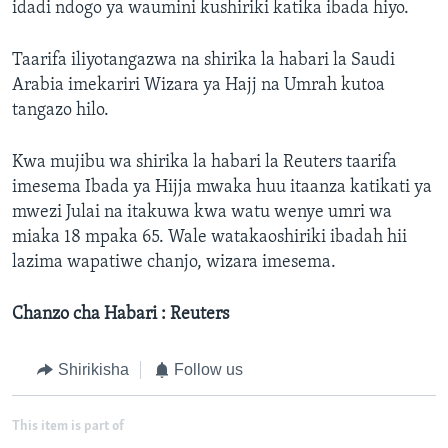
idadi ndogo ya waumini kushiriki katika ibada hiyo.
Taarifa iliyotangazwa na shirika la habari la Saudi
Arabia imekariri Wizara ya Hajj na Umrah kutoa
tangazo hilo.
Kwa mujibu wa shirika la habari la Reuters taarifa
imesema Ibada ya Hijja mwaka huu itaanza katikati ya
mwezi Julai na itakuwa kwa watu wenye umri wa
miaka 18 mpaka 65. Wale watakaoshiriki ibadah hii
lazima wapatiwe chanjo, wizara imesema.
Chanzo cha Habari : Reuters
Shirikisha
Follow us
This item is part of