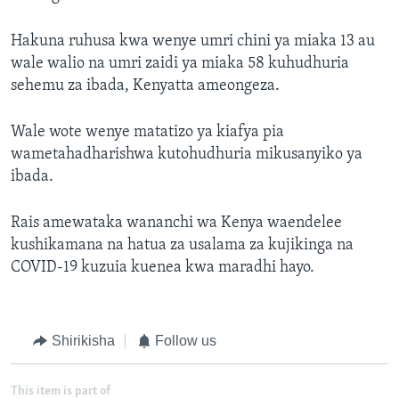
Hakuna ruhusa kwa wenye umri chini ya miaka 13 au
wale walio na umri zaidi ya miaka 58 kuhudhuria
sehemu za ibada, Kenyatta ameongeza.
Wale wote wenye matatizo ya kiafya pia
wametahadharishwa kutohudhuria mikusanyiko ya
ibada.
Rais amewataka wananchi wa Kenya waendelee
kushikamana na hatua za usalama za kujikinga na
COVID-19 kuzuia kuenea kwa maradhi hayo.
Shirikisha
Follow us
This item is part of