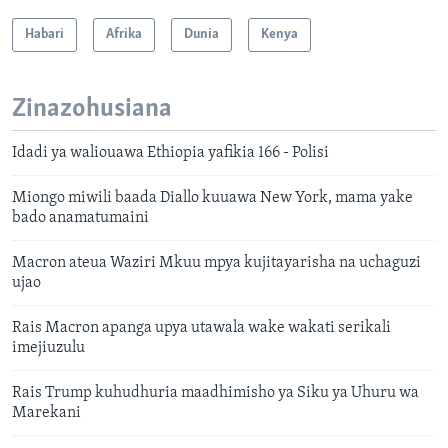
Habari
Afrika
Dunia
Kenya
Zinazohusiana
Idadi ya waliouawa Ethiopia yafikia 166 - Polisi
Miongo miwili baada Diallo kuuawa New York, mama yake
bado anamatumaini
Macron ateua Waziri Mkuu mpya kujitayarisha na uchaguzi
ujao
Rais Macron apanga upya utawala wake wakati serikali
imejiuzulu
Rais Trump kuhudhuria maadhimisho ya Siku ya Uhuru wa
Marekani