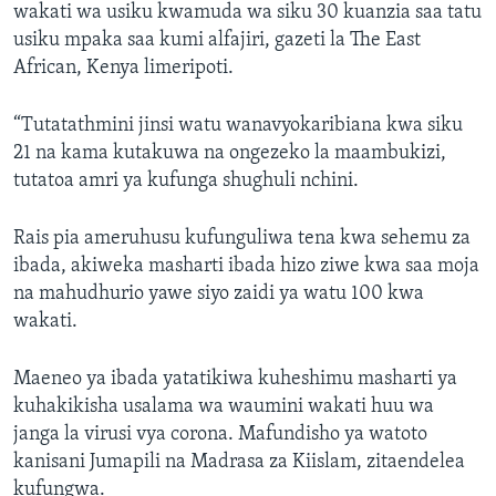
wakati wa usiku kwamuda wa siku 30 kuanzia saa tatu
usiku mpaka saa kumi alfajiri, gazeti la The East
African, Kenya limeripoti.
“Tutatathmini jinsi watu wanavyokaribiana kwa siku
21 na kama kutakuwa na ongezeko la maambukizi,
tutatoa amri ya kufunga shughuli nchini.
Rais pia ameruhusu kufunguliwa tena kwa sehemu za
ibada, akiweka masharti ibada hizo ziwe kwa saa moja
na mahudhurio yawe siyo zaidi ya watu 100 kwa
wakati.
Maeneo ya ibada yatatikiwa kuheshimu masharti ya
kuhakikisha usalama wa waumini wakati huu wa
janga la virusi vya corona. Mafundisho ya watoto
kanisani Jumapili na Madrasa za Kiislam, zitaendelea
kufungwa.