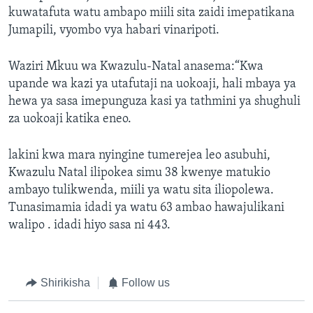
kuwatafuta watu ambapo miili sita zaidi imepatikana
Jumapili, vyombo vya habari vinaripoti.
Waziri Mkuu wa Kwazulu-Natal anasema:“Kwa
upande wa kazi ya utafutaji na uokoaji, hali mbaya ya
hewa ya sasa imepunguza kasi ya tathmini ya shughuli
za uokoaji katika eneo.
lakini kwa mara nyingine tumerejea leo asubuhi,
Kwazulu Natal ilipokea simu 38 kwenye matukio
ambayo tulikwenda, miili ya watu sita iliopolewa.
Tunasimamia idadi ya watu 63 ambao hawajulikani
walipo . idadi hiyo sasa ni 443.
Shirikisha
Follow us