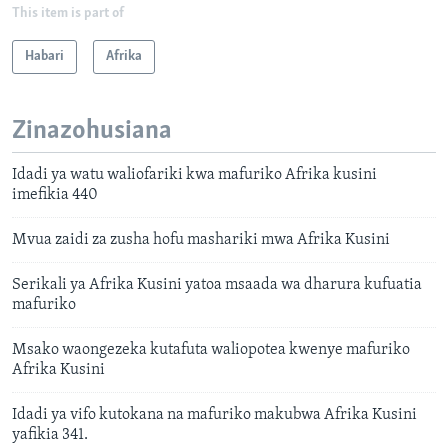
This item is part of
Habari
Afrika
Zinazohusiana
Idadi ya watu waliofariki kwa mafuriko Afrika kusini
imefikia 440
Mvua zaidi za zusha hofu mashariki mwa Afrika Kusini
Serikali ya Afrika Kusini yatoa msaada wa dharura kufuatia
mafuriko
Msako waongezeka kutafuta waliopotea kwenye mafuriko
Afrika Kusini
Idadi ya vifo kutokana na mafuriko makubwa Afrika Kusini
yafikia 341.