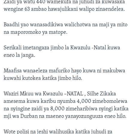
Zaidi ya watu 440 wamekufa na juhudi za kuwasaka
wengine 63 ambao hawajulikani walipo zinaendelea.
Baadhi yao wanasadikiwa walichotwa na maji ya mito
na maporomoko ya matope.
Serikali imetangaza jimbo la Kwazulu -Natal kuwa
eneo la janga.
Maafisa wanaeleza mafuriko hayo kuwa ni makubwa
kuwahi kutokea katika jimbo hilo.
Waziri Mkuu wa Kwazulu –NATAL , Silhe Zikaka
amesema kuwa karibu nyumba 4,000 zimebomolewa
na nyingine zaidi ya 8,000 zimeharibiwa nyingi katika
mji wa Durban na maeneo yanayozunguuza eneo hilo.
Wote polisi na jeshi walihusika katika juhudi za