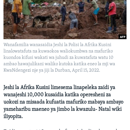
Wanafamilia wanasaidia Jeshi la Polisi la Afrika Kusini
linalowatafuta na kuwaokoa waliokumbwa na mafuriko
kuondoa kifusi wakati wa juhudi za kuwatafuta watu 10
ambao hawajulikani waliko kutoka katika eneo la mji wa
KwaNdengezi nje ya jiji la Durban, April 15, 2022.
Jeshi la Afrika Kusini limesema linapeleka zaidi ya
wanajeshi 10,000 kusaidia katika operesheni za
uokozi na misaada kufuatia mafuriko mabaya ambayo
yameharibu maeneo ya jimbo la kwazulu- Natal wiki
iliyopita.