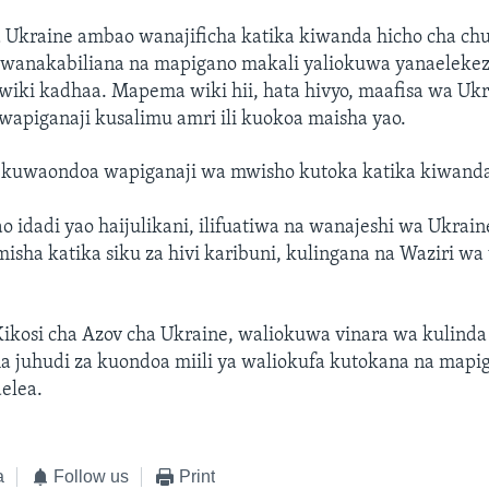
 Ukraine ambao wanajificha katika kiwanda hicho cha ch
wanakabiliana na mapigano makali yaliokuwa yanaeleke
wiki kadhaa. Mapema wiki hii, hata hivyo, maafisa wa Uk
apiganaji kusalimu amri ili kuokoa maisha yao.
 kuwaondoa wapiganaji wa mwisho kutoka katika kiwand
o idadi yao haijulikani, ilifuatiwa na wanajeshi wa Ukrain
misha katika siku za hivi karibuni, kulingana na Waziri wa 
kosi cha Azov cha Ukraine, waliokuwa vinara wa kulind
ma juhudi za kuondoa miili ya waliokufa kutokana na mapi
elea.
a
Follow us
Print