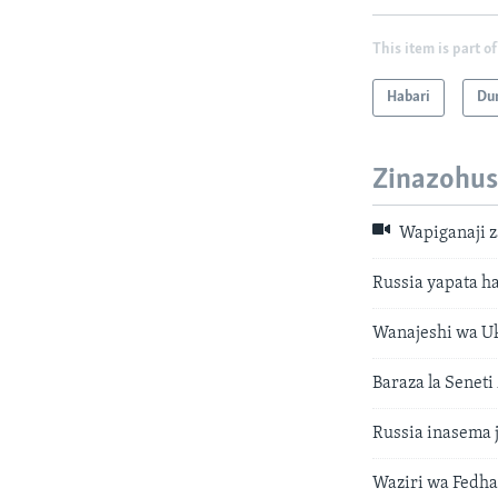
This item is part of
Habari
Du
Zinazohus
Wapiganaji z
Russia yapata h
Wanajeshi wa Uk
Baraza la Seneti
Russia inasema 
Waziri wa Fedha