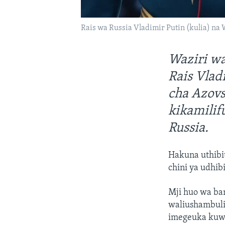
Rais wa Russia Vladimir Putin (kulia) na 
Waziri w
Rais Vlad
cha Azov
kikamilif
Russia.
Hakuna uthibi
chini ya udhibi
Mji huo wa ba
waliushambuli
imegeuka kuwa