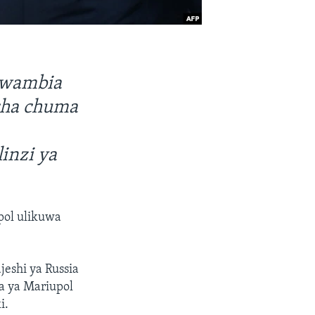
mwambia
 cha chuma
linzi ya
pol ulikuwa
eshi ya Russia
a ya Mariupol
i.