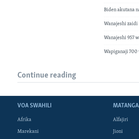
Biden akutana n
Wanajeshi zaidi
Wanajeshi 957 w
Wapiganaji 700 
Continue reading
VOA SWAHILI
MATANGA
Afrika
Alfajiri
Marekani
Jioni