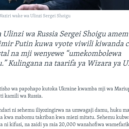
Waziri wake wa Ulinzi Sergei Shoigu
a Ulinzi wa Russia Sergei Shoigu ame
imir Putin kuwa vyote viwili kiwanda
stal na mji wenyewe “umekombolewa
u.” Kulingana na taarifa ya Wizara ya U
tisho wa papohapo kutoka Ukraine kwamba mji wa Mariu
ti kamili wa Russia.
ndari ni sehemu iliyozingirwa na umwagaji damu, huku maj
a kwa mabomu takriban kwa miezi mitatu. Sehemu kubw
 ni kifusi, na zaidi ya raia 20,000 wanahofiwa wamefarik