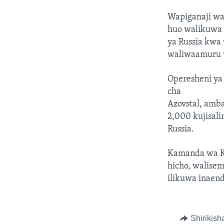
Wapiganaji wa
huo walikuwa 
ya Russia kwa 
waliwaamuru w
Operesheni ya
cha
Azovstal, amba
2,000 kujisali
Russia.
Kamanda wa Ki
hicho, walise
ilikuwa inaend
Shirikish