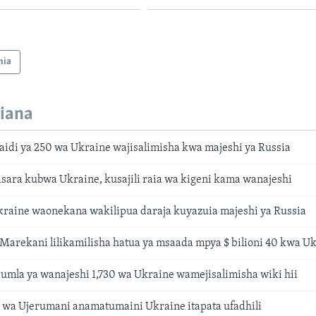
nia
iana
aidi ya 250 wa Ukraine wajisalimisha kwa majeshi ya Russia
asara kubwa Ukraine, kusajili raia wa kigeni kama wanajeshi
raine waonekana wakilipua daraja kuyazuia majeshi ya Russia
 Marekani lilikamilisha hatua ya msaada mpya $ bilioni 40 kwa U
jumla ya wanajeshi 1,730 wa Ukraine wamejisalimisha wiki hii
 wa Ujerumani anamatumaini Ukraine itapata ufadhili