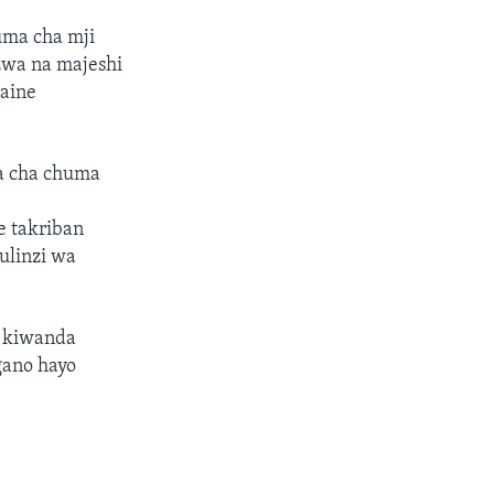
uma cha mji
zwa na majeshi
raine
a cha chuma
e takriban
ulinzi wa
a kiwanda
gano hayo