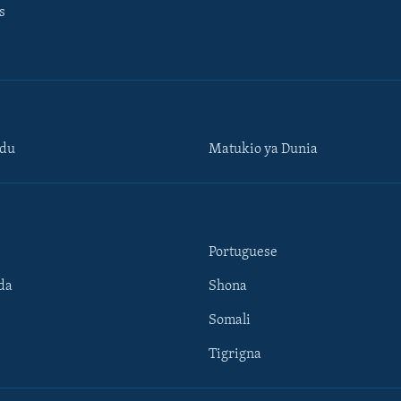
s
ndu
Matukio ya Dunia
Portuguese
da
Shona
Somali
Tigrigna