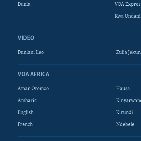
Dunia
VOA Expres
Kwa Undani
VIDEO
Duniani Leo
Zulia Jeku
VOA AFRICA
Afaan Oromoo
Hausa
Amharic
Kinyarwan
English
Kirundi
French
Ndebele
TUFUATE