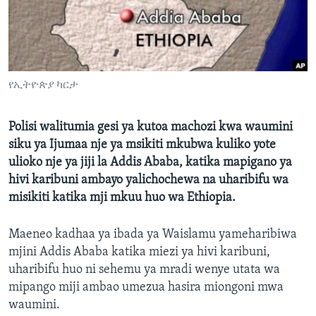
የኢትዮጵያ ካርታ
Polisi walitumia gesi ya kutoa machozi kwa waumini
siku ya Ijumaa nje ya msikiti mkubwa kuliko yote
ulioko nje ya jiji la Addis Ababa, katika mapigano ya
hivi karibuni ambayo yalichochewa na uharibifu wa
misikiti katika mji mkuu huo wa Ethiopia.
Maeneo kadhaa ya ibada ya Waislamu yameharibiwa
mjini Addis Ababa katika miezi ya hivi karibuni,
uharibifu huo ni sehemu ya mradi wenye utata wa
mipango miji ambao umezua hasira miongoni mwa
waumini.