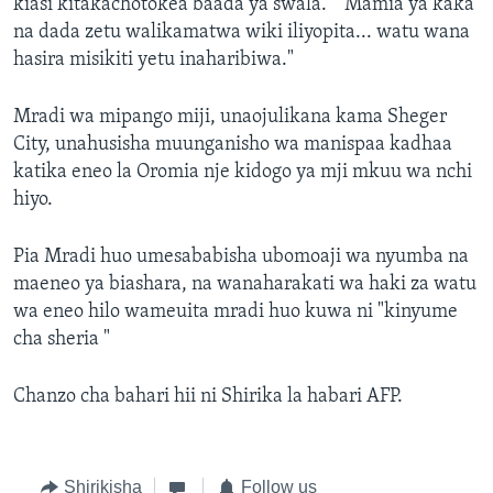
kiasi kitakachotokea baada ya swala." "Mamia ya kaka
na dada zetu walikamatwa wiki iliyopita... watu wana
hasira misikiti yetu inaharibiwa."
Mradi wa mipango miji, unaojulikana kama Sheger
City, unahusisha muunganisho wa manispaa kadhaa
katika eneo la Oromia nje kidogo ya mji mkuu wa nchi
hiyo.
Pia Mradi huo umesababisha ubomoaji wa nyumba na
maeneo ya biashara, na wanaharakati wa haki za watu
wa eneo hilo wameuita mradi huo kuwa ni "kinyume
cha sheria "
Chanzo cha bahari hii ni Shirika la habari AFP.
Shirikisha
Follow us