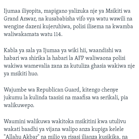
Ijumaa iliyopita, mapigano yalizuka nje ya Msikiti wa
Grand Anwar, na kusababisha vifo vya watu wawili na
wengine dazeni kujeruhiwa, polisi ilisema na kwamba
waliwakamata watu 114.
Kabla ya sala ya Ijumaa ya wiki hii, waandishi wa
habari wa shirika la habari la AFP waliwaona polisi
wakiwa wamevalia zana za kutuliza ghasia wakiwa nje
ya msikiti huo.
Wajumbe wa Republican Guard, kitengo chenye
jukumu la kulinda taasisi na maafisa wa serikali, pia
walikuwepo.
Waumini walikuwa wakitoka msikitini kwa utulivu
wakati baadhi ya vijana walipo anza kupiga kelele
"Allahu Akbar" na milio ya risasi ilianza kusikika, na