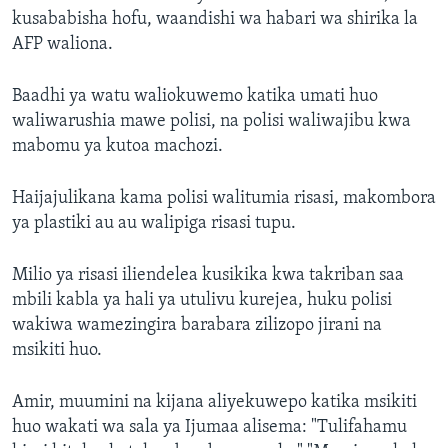
kusababisha hofu, waandishi wa habari wa shirika la
AFP waliona.
Baadhi ya watu waliokuwemo katika umati huo
waliwarushia mawe polisi, na polisi waliwajibu kwa
mabomu ya kutoa machozi.
Haijajulikana kama polisi walitumia risasi, makombora
ya plastiki au au walipiga risasi tupu.
Milio ya risasi iliendelea kusikika kwa takriban saa
mbili kabla ya hali ya utulivu kurejea, huku polisi
wakiwa wamezingira barabara zilizopo jirani na
msikiti huo.
Amir, muumini na kijana aliyekuwepo katika msikiti
huo wakati wa sala ya Ijumaa alisema: "Tulifahamu