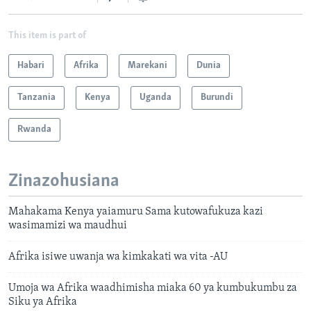
This item is part of
Habari
Afrika
Marekani
Dunia
Tanzania
Kenya
Uganda
Burundi
Rwanda
Zinazohusiana
Mahakama Kenya yaiamuru Sama kutowafukuza kazi
wasimamizi wa maudhui
Afrika isiwe uwanja wa kimkakati wa vita -AU
Umoja wa Afrika waadhimisha miaka 60 ya kumbukumbu za
Siku ya Afrika