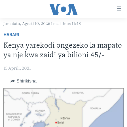
Upatikanaji
viungo
Nenda
Jumatatu, Agosti 10, 2026 Local time: 11:48
habari
HABARI
HABARI
kuu
VIDEO
KENYA
Nenda
Kenya yarekodi ongezeko la mapato
MATANGAZO YETU
katika
TANZANIA
DUNIANI LEO
ya nje kwa zaidi ya bilioni 45/-
urambazaji
JARIDA LA WIKIENDI
JAMHURI YA KIDEMOKRASIA YA KONGO
MAISHA NA AFYA
ALFAJIRI 0300 UTC
Nenda
15 Aprili, 2021
MAHOJIANO MAALUM: HABARI POTOFU
RWANDA
ZULIA JEKUNDU
VOA EXPRESS 1330 UTC
katika
tafuta
Shirikisha
UGANDA
JIONI 1630 UTC
TUFUATE
BURUNDI
KWA UNDANI 1800 UTC
AFRIKA
MAREKANI
Lugha
DUNIA