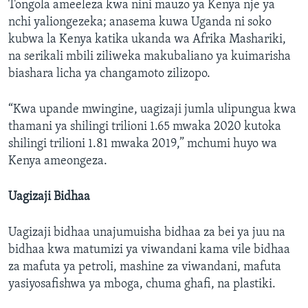
Tongola ameeleza kwa nini mauzo ya Kenya nje ya
nchi yaliongezeka; anasema kuwa Uganda ni soko
kubwa la Kenya katika ukanda wa Afrika Mashariki,
na serikali mbili ziliweka makubaliano ya kuimarisha
biashara licha ya changamoto zilizopo.
“Kwa upande mwingine, uagizaji jumla ulipungua kwa
thamani ya shilingi trilioni 1.65 mwaka 2020 kutoka
shilingi trilioni 1.81 mwaka 2019,” mchumi huyo wa
Kenya ameongeza.
Uagizaji Bidhaa
Uagizaji bidhaa unajumuisha bidhaa za bei ya juu na
bidhaa kwa matumizi ya viwandani kama vile bidhaa
za mafuta ya petroli, mashine za viwandani, mafuta
yasiyosafishwa ya mboga, chuma ghafi, na plastiki.