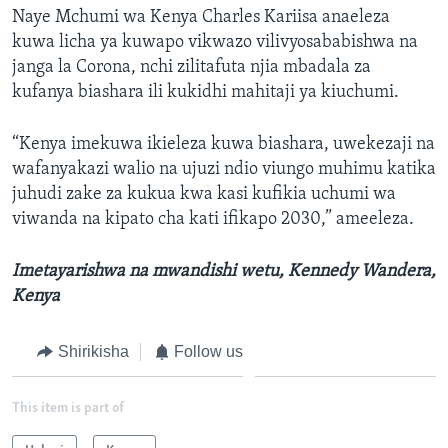
Naye Mchumi wa Kenya Charles Kariisa anaeleza
kuwa licha ya kuwapo vikwazo vilivyosababishwa na
janga la Corona, nchi zilitafuta njia mbadala za
kufanya biashara ili kukidhi mahitaji ya kiuchumi.
“Kenya imekuwa ikieleza kuwa biashara, uwekezaji na
wafanyakazi walio na ujuzi ndio viungo muhimu katika
juhudi zake za kukua kwa kasi kufikia uchumi wa
viwanda na kipato cha kati ifikapo 2030,” ameeleza.
Imetayarishwa na mwandishi wetu, Kennedy Wandera,
Kenya
Shirikisha
Follow us
This item is part of