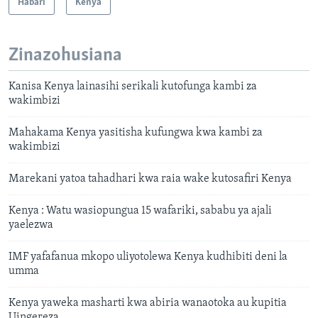
Habari
Kenya
Zinazohusiana
Kanisa Kenya lainasihi serikali kutofunga kambi za
wakimbizi
Mahakama Kenya yasitisha kufungwa kwa kambi za
wakimbizi
Marekani yatoa tahadhari kwa raia wake kutosafiri Kenya
Kenya : Watu wasiopungua 15 wafariki, sababu ya ajali
yaelezwa
IMF yafafanua mkopo uliyotolewa Kenya kudhibiti deni la
umma
Kenya yaweka masharti kwa abiria wanaotoka au kupitia
Uingereza