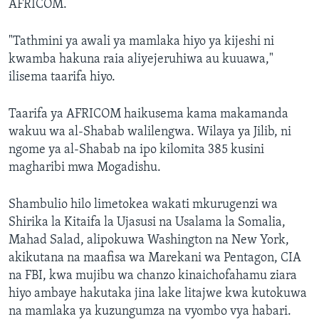
AFRICOM.
"Tathmini ya awali ya mamlaka hiyo ya kijeshi ni
kwamba hakuna raia aliyejeruhiwa au kuuawa,"
ilisema taarifa hiyo.
Taarifa ya AFRICOM haikusema kama makamanda
wakuu wa al-Shabab walilengwa. Wilaya ya Jilib, ni
ngome ya al-Shabab na ipo kilomita 385 kusini
magharibi mwa Mogadishu.
Shambulio hilo limetokea wakati mkurugenzi wa
Shirika la Kitaifa la Ujasusi na Usalama la Somalia,
Mahad Salad, alipokuwa Washington na New York,
akikutana na maafisa wa Marekani wa Pentagon, CIA
na FBI, kwa mujibu wa chanzo kinaichofahamu ziara
hiyo ambaye hakutaka jina lake litajwe kwa kutokuwa
na mamlaka ya kuzungumza na vyombo vya habari.