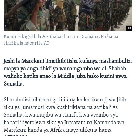
Kundi la kigaidi la Al-Shabaab nchini Somalia. Picha na
shirika la habari la AP
Jeshi la Marekani limethibitisha kufanya mashambulizi
mapya ya anga dhidi ya wanamgambo wa al-Shabab
walioko katika eneo la Middle Juba huko kusini mwa
Somalia.
Shambulizi hilo la anga lilifanyika katika mji wa Jilib
siku ya Jumamosi kwa kushirikiana na serikali ya
Somalia, kwa mujibu wa taarifa kwa vyombo vya
habari iliyotolewa siku ya Jumatatu na Kamanda wa
Marekani kanda ya Afrika inayojulikana kama