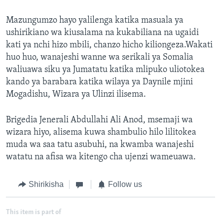
Mazungumzo hayo yalilenga katika masuala ya
ushirikiano wa kiusalama na kukabiliana na ugaidi
kati ya nchi hizo mbili, chanzo hicho kiliongeza.Wakati
huo huo, wanajeshi wanne wa serikali ya Somalia
waliuawa siku ya Jumatatu katika mlipuko uliotokea
kando ya barabara katika wilaya ya Daynile mjini
Mogadishu, Wizara ya Ulinzi ilisema.
Brigedia Jenerali Abdullahi Ali Anod, msemaji wa
wizara hiyo, alisema kuwa shambulio hilo lilitokea
muda wa saa tatu asubuhi, na kwamba wanajeshi
watatu na afisa wa kitengo cha ujenzi wameuawa.
Shirikisha
Follow us
This item is part of