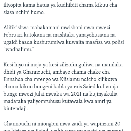
iliyopita kama hatua ya kudhibiti chama kikuu cha
siasa nchini humo.
Alifikishwa mahakamani mwishoni mwa mwezi
Februari kutokana na mashtaka yanayohusiana na
ugaidi baada kushutumiwa kuwaita maafisa wa polisi
“wadhalimu.”
Kesi hiyo ni moja ya kesi zilizofunguliwa na mamlaka
dhidi ya Ghannouchi, ambaye chama chake cha
Ennahda cha mrengo wa Kiislamu ndicho kilikuwa
chama kikuu bungeni kabla ya rais Saied kulivunja
bunge mwezi Julai mwaka wa 2021 na kujinyakulia
madaraka yaliyomruhusu kutawala kwa amri ya
kiutendaji.
Ghannouchi ni miongoni mwa zaidi ya wapinzani 20