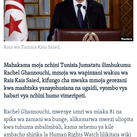
Rais wa Tunisia Kais Saied.
Mahakama moja nchini Tunisia Jumatatu ilimhukumu
Rachel Ghannouchi, mmoja wa wapinzani wakuu wa
Rais Kais Saied, kifungo cha mwaka mmoja gerezani
kwa mashtaka yanayohusiana na ugaidi, vyombo vya
habari vya nchini humo vimeripoti.
Rachel Ghannouchi, mwenye umri wa miaka 81 na
spika wa zamani wa bunge, alikamatwa mwezi uliopita
kwa tuhuma mbalimbali, kama sehemu ya kile
ambacho shirika la Human Rights Watch lilikitaja wiki