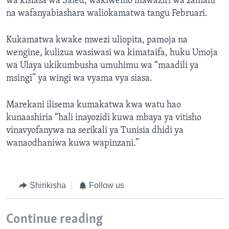
wa kisiasa wa Saied, wakiwemo mawaziri wa zamani
na wafanyabiashara waliokamatwa tangu Februari.
Kukamatwa kwake mwezi uliopita, pamoja na
wengine, kulizua wasiwasi wa kimataifa, huku Umoja
wa Ulaya ukikumbusha umuhimu wa “maadili ya
msingi” ya wingi wa vyama vya siasa.
Marekani ilisema kumakatwa kwa watu hao
kunaashiria “hali inayozidi kuwa mbaya ya vitisho
vinavyofanywa na serikali ya Tunisia dhidi ya
wanaodhaniwa kuwa wapinzani.”
Shirikisha
Follow us
Continue reading