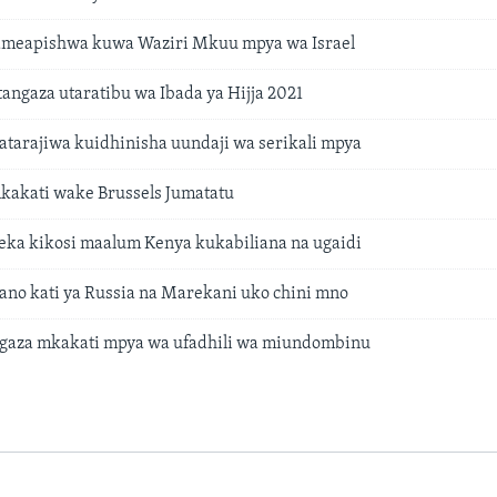
 ameapishwa kuwa Waziri Mkuu mpya wa Israel
angaza utaratibu wa Ibada ya Hijja 2021
 latarajiwa kuidhinisha uundaji wa serikali mpya
kakati wake Brussels Jumatatu
ka kikosi maalum Kenya kukabiliana na ugaidi
iano kati ya Russia na Marekani uko chini mno
gaza mkakati mpya wa ufadhili wa miundombinu