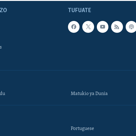
ZO
TUFUATE
s
ndu
Matukio ya Dunia
Portuguese