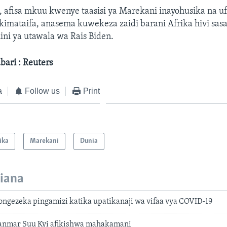
 afisa mkuu kwenye taasisi ya Marekani inayohusika na uf
imataifa, anasema kuwekeza zaidi barani Afrika hivi sasa
ni ya utawala wa Rais Biden.
ari : Reuters
a
Follow us
Print
ika
Marekani
Dunia
iana
ngezeka pingamizi katika upatikanaji wa vifaa vya COVID-19
anmar Suu Kyi afikishwa mahakamani