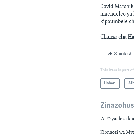
David Marshik,
maendeleo ya k
kipaumbele chi
Chanzo cha Hab
Shirikish
This item is part of
Habari
Afr
Zinazohus
WTO yaeleza kuo
Kiongozi wa My