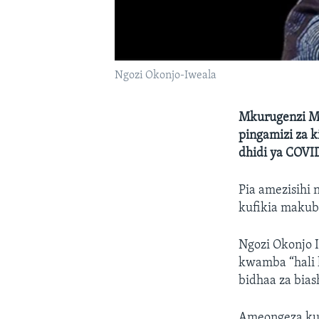
Ngozi Okonjo-Iweala
Mkurugenzi Mk
pingamizi za k
dhidi ya COVI
Pia amezisihi
kufikia makub
Ngozi Okonjo 
kwamba “hali 
bidhaa za bias
Ameongeza kuw