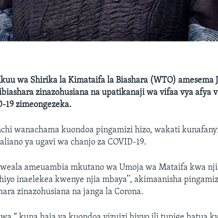
uu wa Shirika la Kimataifa la Biashara (WTO) amesema 
ibiashara zinazohusiana na upatikanaji wa vifaa vya afya
D-19 zimeongezeka.
 nchi wanachama kuondoa pingamizi hizo, wakati kunafanyi
aliano ya ugavi wa chanjo za COVID-19.
Iweala ameuambia mkutano wa Umoja wa Mataifa kwa nji
hiyo inaelekea kwenye njia mbaya’’, akimaanisha pingami
hara zinazohusiana na janga la Corona.
a “ kuna haja ya kuondoa vizuizi hivyo ili tupige hatua 