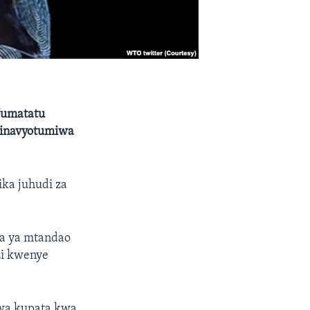
Jumatatu
 vinavyotumiwa
ka juhudi za
a ya mtandao
zi kwenye
kwa kupata kwa