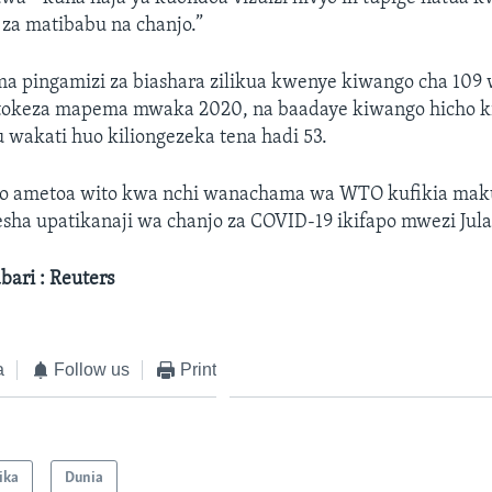
za matibabu na chanjo.”
a pingamizi za biashara zilikua kwenye kiwango cha 109 w
jitokeza mapema mwaka 2020, na baadaye kiwango hicho ki
gu wakati huo kiliongezeka tena hadi 53.
uo ametoa wito kwa nchi wanachama wa WTO kufikia mak
ha upatikanaji wa chanjo za COVID-19 ikifapo mwezi Jula
ari : Reuters
a
Follow us
Print
ika
Dunia