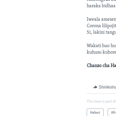
haraka bidhaa 
Iweala amesem
Corona lilipo
51, lakini tan
Wakati huo h
kuhusu kubores
Chanzo cha Hab
Shirikish
This item is part of
Habari
Afr