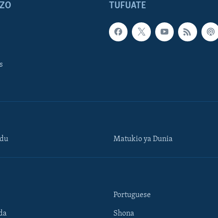
ZO
TUFUATE
s
ndu
Matukio ya Dunia
Portuguese
da
Shona