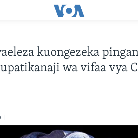
aeleza kuongezeka pingam
 upatikanaji wa vifaa vya
a