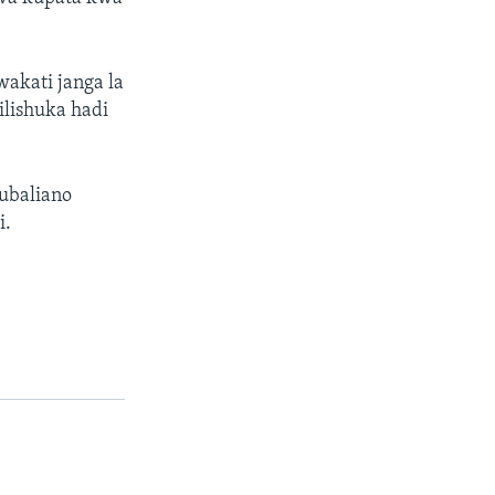
akati janga la
lishuka hadi
ubaliano
i.