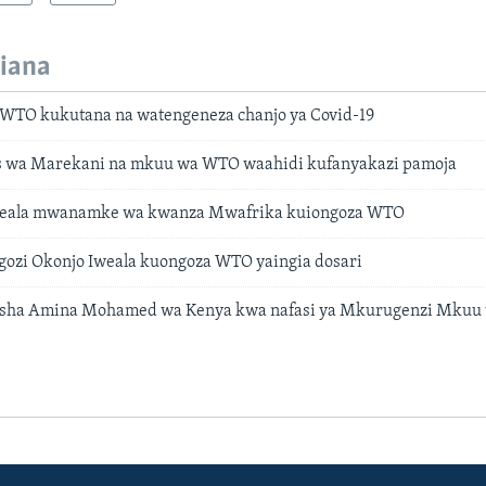
iana
WTO kukutana na watengeneza chanjo ya Covid-19
 wa Marekani na mkuu wa WTO waahidi kufanyakazi pamoja
weala mwanamke wa kwanza Mwafrika kuiongoza WTO
ozi Okonjo Iweala kuongoza WTO yaingia dosari
sha Amina Mohamed wa Kenya kwa nafasi ya Mkurugenzi Mku