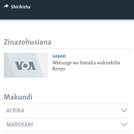
Shirikisha
Zinazohusiana
HABARI
Wabunge wa Somalia wakimbilia
Kenya
Makundi
AFRIKA
MAREKANI