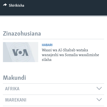
Shirikisha
Zinazohusiana
HABARI
Waasi wa Al-Shabab wataka
wanajeshi wa Somalia wasalimishe
silaha
Makundi
AFRIKA
MAREKANI