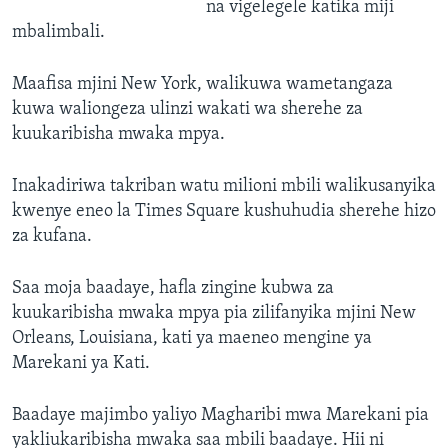
na vigelegele katika miji
mbalimbali.
Maafisa mjini New York, walikuwa wametangaza
kuwa waliongeza ulinzi wakati wa sherehe za
kuukaribisha mwaka mpya.
Inakadiriwa takriban watu milioni mbili walikusanyika
kwenye eneo la Times Square kushuhudia sherehe hizo
za kufana.
Saa moja baadaye, hafla zingine kubwa za
kuukaribisha mwaka mpya pia zilifanyika mjini New
Orleans, Louisiana, kati ya maeneo mengine ya
Marekani ya Kati.
Baadaye majimbo yaliyo Magharibi mwa Marekani pia
yakliukaribisha mwaka saa mbili baadaye. Hii ni