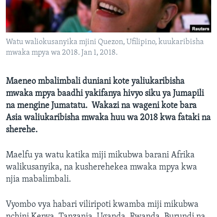
Watu waliokusanyika mjini Quezon, Ufilipino, kuukaribisha
mwaka mpya wa 2018. Jan 1, 2018.
Maeneo mbalimbali duniani kote yaliukaribisha
mwaka mpya baadhi yakifanya hivyo siku ya Jumapili
na mengine Jumatatu. Wakazi na wageni kote bara
Asia waliukaribisha mwaka huu wa 2018 kwa fataki na
sherehe.
Maelfu ya watu katika miji mikubwa barani Afrika
walikusanyika, na kusherehekea mwaka mpya kwa
njia mabalimbali.
Vyombo vya habari viliripoti kwamba miji mikubwa
nchini Kenya, Tanzania, Uganda, Rwanda, Burundi na