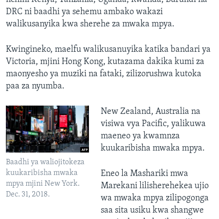
DRC ni baadhi ya sehemu ambako wakazi
walikusanyika kwa sherehe za mwaka mpya.
Kwingineko, maelfu walikusanuyika katika bandari ya
Victoria, mjini Hong Kong, kutazama dakika kumi za
maonyesho ya muziki na fataki, zilizorushwa kutoka
paa za nyumba.
New Zealand, Australia na
visiwa vya Pacific, yalikuwa
maeneo ya kwamnza
kuukaribisha mwaka mpya.
Baadhi ya waliojitokeza
kuukaribisha mwaka
Eneo la Mashariki mwa
mpya mjini New York.
Marekani lilisherehekea ujio
Dec. 31, 2018.
wa mwaka mpya zilipogonga
saa sita usiku kwa shangwe