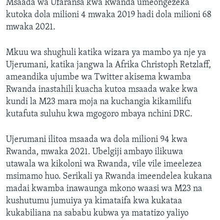
Msaada wa Ufaransa kwa Rwanda umeongezeka
kutoka dola milioni 4 mwaka 2019 hadi dola milioni 68
mwaka 2021.
Mkuu wa shughuli katika wizara ya mambo ya nje ya
Ujerumani, katika jangwa la Afrika Christoph Retzlaff,
ameandika ujumbe wa Twitter akisema kwamba
Rwanda inastahili kuacha kutoa msaada wake kwa
kundi la M23 mara moja na kuchangia kikamilifu
kutafuta suluhu kwa mgogoro mbaya nchini DRC.
Ujerumani ilitoa msaada wa dola milioni 94 kwa
Rwanda, mwaka 2021. Ubelgiji ambayo ilikuwa
utawala wa kikoloni wa Rwanda, vile vile imeelezea
msimamo huo. Serikali ya Rwanda imeendelea kukana
madai kwamba inawaunga mkono waasi wa M23 na
kushutumu jumuiya ya kimataifa kwa kukataa
kukabiliana na sababu kubwa ya matatizo yaliyo