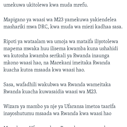
umekuwa ukitolewa kwa muda mrefu.
Mapigano ya waasi wa M23 yamekuwa yakiendelea
mashariki mwa DRC, kwa muda wa miezi kadhaa sasa.
Ripoti ya wataalam wa umoja wa mataifa iliyotolewa
mapema mwaka huu ilisema kwamba kuna ushahidi
wa kutosha kwamba serikali ya Rwanda inaunga
mkono waasi hao, na Marekani imeitaka Rwanda
kuacha kutoa msaada kwa waasi hao.
Sasa, wafadhili wakubwa wa Rwanda wameitaka
Rwanda kuacha kuwasaidia waasi wa M23.
Wizara ya mambo ya nje ya Ufaransa imetoa taarifa
inayoshutumu msaada wa Rwanda kwa waasi hao