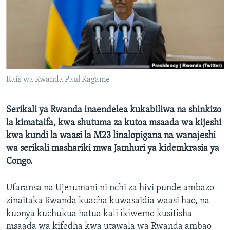
Rais wa Rwanda Paul Kagame
Serikali ya Rwanda inaendelea kukabiliwa na shinkizo
la kimataifa, kwa shutuma za kutoa msaada wa kijeshi
kwa kundi la waasi la M23 linalopigana na wanajeshi
wa serikali mashariki mwa Jamhuri ya kidemkrasia ya
Congo.
Ufaransa na Ujerumani ni nchi za hivi punde ambazo
zinaitaka Rwanda kuacha kuwasaidia waasi hao, na
kuonya kuchukua hatua kali ikiwemo kusitisha
msaada wa kifedha kwa utawala wa Rwanda ambao