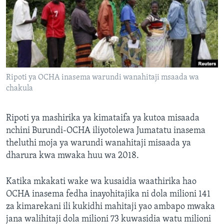
Ripoti ya OCHA inasema warundi wanahitaji msaada wa
chakula
Ripoti ya mashirika ya kimataifa ya kutoa misaada
nchini Burundi-OCHA iliyotolewa Jumatatu inasema
theluthi moja ya warundi wanahitaji misaada ya
dharura kwa mwaka huu wa 2018.
Katika mkakati wake wa kusaidia waathirika hao
OCHA inasema fedha inayohitajika ni dola milioni 141
za kimarekani ili kukidhi mahitaji yao ambapo mwaka
jana walihitaji dola milioni 73 kuwasidia watu milioni