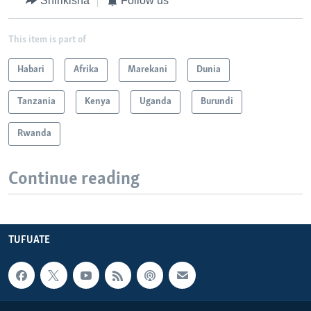
Shirikisha
Follow us
This item is part of
Habari
Afrika
Marekani
Dunia
Tanzania
Kenya
Uganda
Burundi
Rwanda
Continue reading
TUFUATE