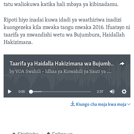
tatu waliokuwa katika hali mbaya ya kibinadamu.
Ripoti hiyo inadai kuwa idadi ya waathiriwa inadizi
kuongezeka kila mwaka tangu mwaka 2016. Ifuatayo ni
taarifa ya mwandishi wetu wa Bujumbura, Haidallah
Hakizimana.
Taarifa ya Haidalla Hakizimana wa Bujumbura, Burundi
by
VOA Swahili – Idhaa ya Kiswahili ya Sauti ya Amerika
No media source currently available
0:00
2:37
Kiungo cha moja kwa moja