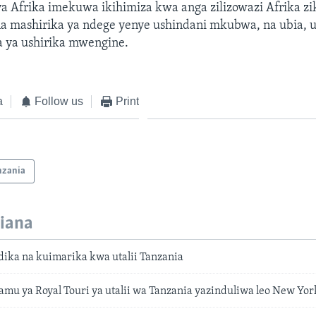
 ya Afrika imekuwa ikihimiza kwa anga zilizowazi Afrika z
 mashirika ya ndege yenye ushindani mkubwa, na ubia, 
a ya ushirika mwengine.
a
Follow us
Print
nzania
iana
dika na kuimarika kwa utalii Tanzania
amu ya Royal Touri ya utalii wa Tanzania yazinduliwa leo New Yor