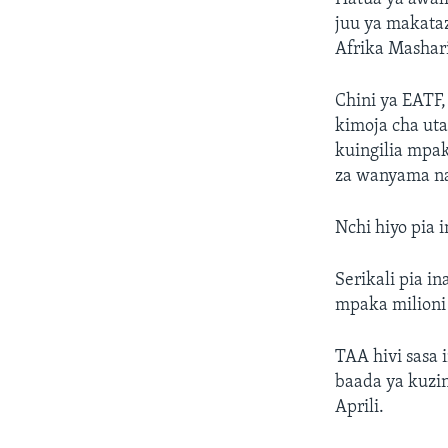
juu ya makataz
Afrika Mashar
Chini ya EATF
kimoja cha uta
kuingilia mpak
za wanyama na
Nchi hiyo pia 
Serikali pia i
mpaka milioni
TAA hivi sasa 
baada ya kuzi
Aprili.