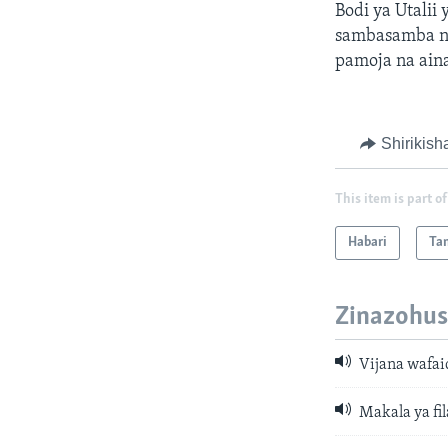
Bodi ya Utalii
sambasamba na
pamoja na ain
Shirikish
This item is part of
Habari
Ta
Zinazohus
Vijana wafai
Makala ya fil