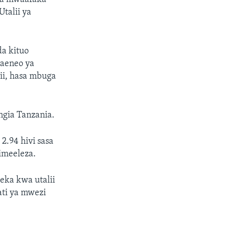
Utalii ya
da kituo
maeneo ya
ii, hasa mbuga
ngia Tanzania.
2.94 hivi sasa
imeeleza.
zeka kwa utalii
ati ya mwezi