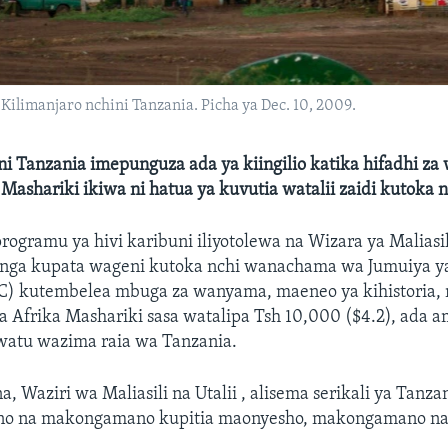
Kilimanjaro nchini Tanzania. Picha ya Dec. 10, 2009.
i Tanzania imepunguza ada ya kiingilio katika hifadhi z
 Mashariki ikiwa ni hatua ya kuvutia watalii zaidi kutoka nc
rogramu ya hivi karibuni iliyotolewa na Wizara ya Maliasili
enga kupata wageni kutoka nchi wanachama wa Jumuiya ya
C) kutembelea mbuga za wanyama, maeneo ya kihistoria,
 Afrika Mashariki sasa watalipa Tsh 10,000 ($4.2), ada 
watu wazima raia wa Tanzania.
, Waziri wa Maliasili na Utalii , alisema serikali ya Tanzani
no na makongamano kupitia maonyesho, makongamano na 