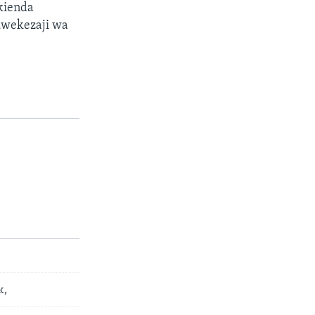
ikienda
uwekezaji wa
k,