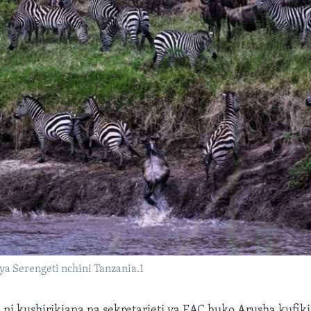
 ya Serengeti nchini Tanzania.1
 ni kushirikiana na sekretarieti ya EAC huko Arusha kufi