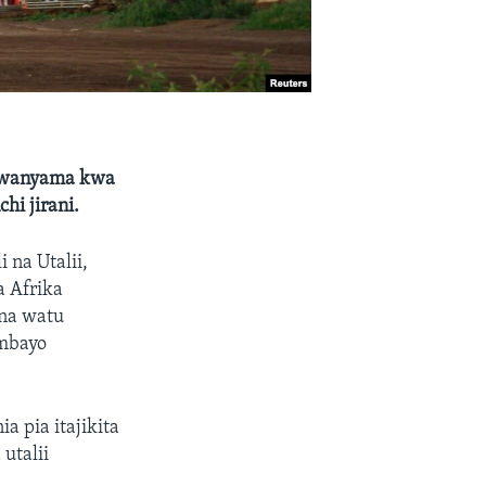
a wanyama kwa
hi jirani.
 na Utalii,
 Afrika
 na watu
ambayo
a pia itajikita
utalii