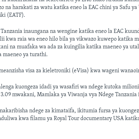
o na harakati za watu katika eneo la EAC chini ya Safu ya 
iki (EATF).
, Tanzania inaungana na wengine katika eneo la EAC kuun
lii kwa raia wa eneo hilo bila ya vikwazo kuwepo katika 
ani na muafaka wa ada za kuingilia katika maeneo ya utal
 maeneo ya turathi.
imeanzisha visa za kieletroniki (eVisa) kwa wageni wanaoi
nalenga kuongeza idadi ya wasafiri wa ndege kutoka milioni 
 3.09 mwakani, Mamlaka ya Viwanja vya Ndege Tanzania 
inakaribisha ndege za kimataifa, ikitumia fursa ya kuonge
nduliwa kwa filamu ya Royal Tour documentary USA katik