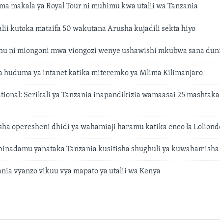
a makala ya Royal Tour ni muhimu kwa utalii wa Tanzania
lii kutoka mataifa 50 wakutana Arusha kujadili sekta hiyo
hu ni miongoni mwa viongozi wenye ushawishi mkubwa sana dun
 huduma ya intanet katika miteremko ya Mlima Kilimanjaro
tional: Serikali ya Tanzania inapandikizia wamaasai 25 mashtaka
sha operesheni dhidi ya wahamiaji haramu katika eneo la Loliond
ibinadamu yanataka Tanzania kusitisha shughuli ya kuwahamish
nia vyanzo vikuu vya mapato ya utalii wa Kenya