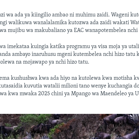
zi wa ada ya kiingilio ambao ni muhimu zaidi. Wageni kut
yingi walikuwa wanalalamika kutozwa ada zaidi wakati Wa
kwa mujibu wa makubaliano ya EAC wanapotembelea nchi j
wa imekataa kuingia katika programu ya visa moja ya utali
nda ambayo inaruhusu mgeni kutembelea nchi hizo tatu
otolewa na mojawapo ya nchi hizo tatu.
sema kushushwa kwa ada hiyo na kutolewa kwa motisha k
utasaidia kuvutia watalii milioni tano wenye kuchangia dol
ekwa kwa mwaka 2025 chini ya Mpango wa Maendeleo ya Ut