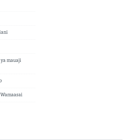
iani
 ya mauaji
o
a Wamaasai