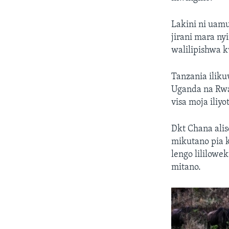
Lakini ni uamu
jirani mara n
walilipishwa 
Tanzania iliku
Uganda na Rwa
visa moja iliy
Dkt Chana ali
mikutano pia k
lengo lililow
mitano.