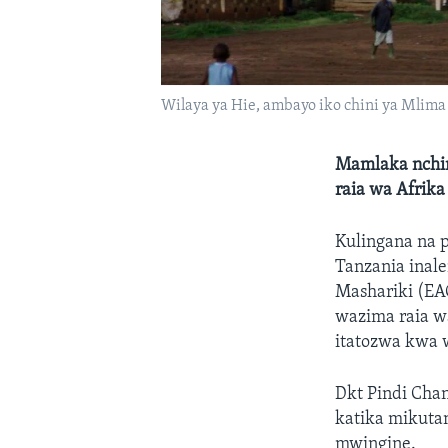
Wilaya ya Hie, ambayo iko chini ya Mlima 
Mamlaka nchin
raia wa Afrika
Kulingana na p
Tanzania inal
Mashariki (EA
wazima raia wa
itatozwa kwa 
Dkt Pindi Chana
katika mikuta
mwingine.