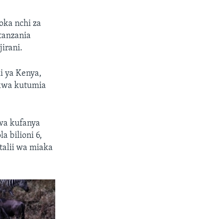
oka nchi za
tanzania
irani.
i ya Kenya,
 kwa kutumia
wa kufanya
a bilioni 6,
alii wa miaka