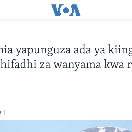
ia yapunguza ada ya kiing
 hifadhi za wanyama kwa r
a