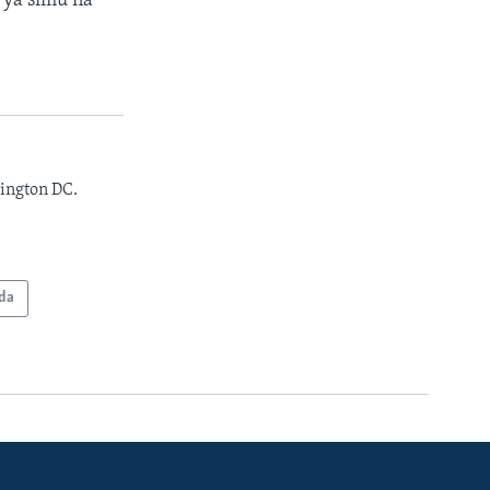
 ya simu na
ington DC.
da