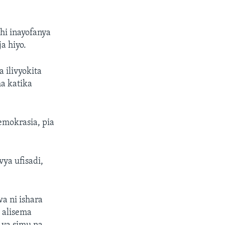
hi inayofanya
a hiyo.
 ilivyokita
a katika
emokrasia, pia
ya ufisadi,
a ni ishara
, alisema