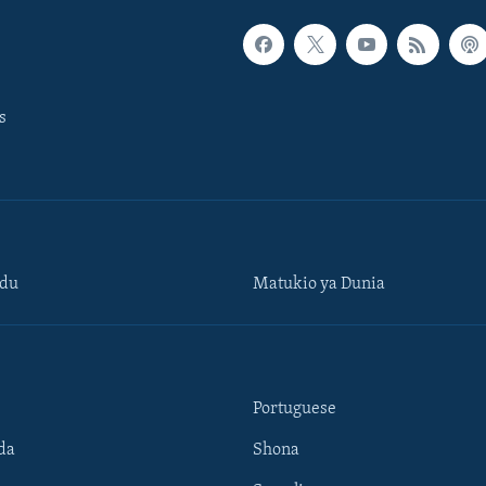
s
ndu
Matukio ya Dunia
Portuguese
da
Shona