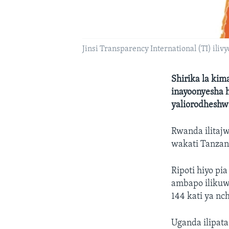
Jinsi Transparency International (TI) ili
Shirika la kima
inayoonyesha 
yaliorodheshwa
Rwanda ilitajw
wakati Tanzani
Ripoti hiyo pi
ambapo ilikuwa
144 kati ya nch
Uganda ilipata