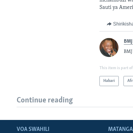
mchambuzi wa 
Sauti ya Amer
Shirikish
BMJ 
BMJ 
This item is part of
Habari
Afr
Continue reading
VOA SWAHILI
MATANGA