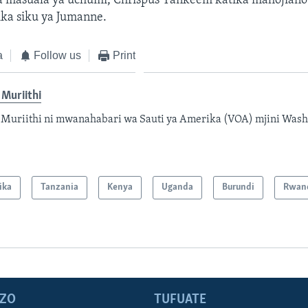
masuala ya uchumi, Chrispus Yankeem katika mahojiano
ika siku ya Jumanne.
a
Follow us
Print
Muriithi
Muriithi ni mwanahabari wa Sauti ya Amerika (VOA) mjini Wash
ika
Tanzania
Kenya
Uganda
Burundi
Rwan
ZO
TUFUATE