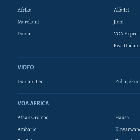
Afrika
Alfajiri
Marekani
Jioni
Dunia
VOA Expres
Kwa Undani
VIDEO
Duniani Leo
Zulia Jeku
VOA AFRICA
Afaan Oromoo
Hausa
Amharic
Kinyarwan