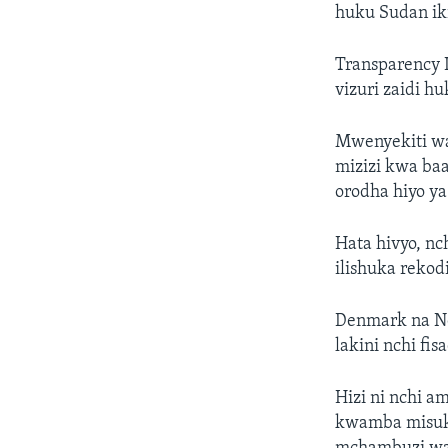
huku Sudan iki
Transparency I
vizuri zaidi h
Mwenyekiti wa 
mizizi kwa ba
orodha hiyo ya 
Hata hivyo, n
ilishuka reko
Denmark na New
lakini nchi fis
Hizi ni nchi a
kwamba misukos