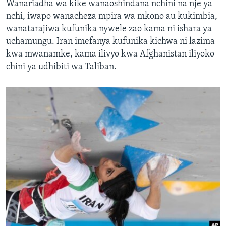
Wanariadha wa kike wanaoshindana nchini na nje ya
nchi, iwapo wanacheza mpira wa mkono au kukimbia,
wanatarajiwa kufunika nywele zao kama ni ishara ya
uchamungu. Iran imefanya kufunika kichwa ni lazima
kwa mwanamke, kama ilivyo kwa Afghanistan iliyoko
chini ya udhibiti wa Taliban.