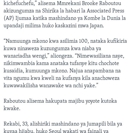
kichefuchefu,” alisema Mmrekani Brooke Raboutou
akizungumza na Shirika la habari la Associated Press
(AP) Ijumaa katika mashindano ya Kombe la Dunia la
upandaji milima huko kaskazini mwa Japan.
“Namuunga mkono kwa asilimia 100, nataka kufikiria
kuwa ninaweza kuzungumza kwa niaba ya
wanariadha wengi,” aliongeza. “Nimewasiliana naye,
nikimwambia kama anataka tufanye kitu chochote
kusaidia, kumuunga mkono. Najua anapambana na
vita ngumu kwa kweli na kufanya kila anachoweza
kuwawakilisha wanawake wa nchi yake.”
Raboutou alisema hakupata majibu yoyote kutoka
kwake.
Rekabi, 33, alishiriki mashindano ya Jumapili bila ya
kuvaa hijabu, huko Seoul wakati wa fainali ya