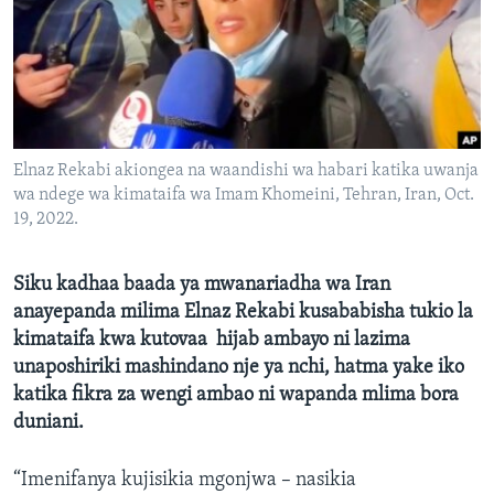
Elnaz Rekabi akiongea na waandishi wa habari katika uwanja
wa ndege wa kimataifa wa Imam Khomeini, Tehran, Iran, Oct.
19, 2022.
Siku kadhaa baada ya mwanariadha wa Iran
anayepanda milima Elnaz Rekabi kusababisha tukio la
kimataifa kwa kutovaa hijab ambayo ni lazima
unaposhiriki mashindano nje ya nchi, hatma yake iko
katika fikra za wengi ambao ni wapanda mlima bora
duniani.
“Imenifanya kujisikia mgonjwa – nasikia