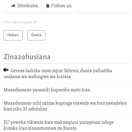
Shirikisha
Follow us
This item is part of
Habari
Dunia
Zinazohusiana
Gereza lashika moto mjini Tehran, dunia yafuatilia
usalama wa wafungwa wa kisiasa
Maandamano yanazidi kupamba moto Iran
Maandamano nchi nzima kupinga utawala wa Iran yaendelea
kwa siku 33 mfululizo
EU yaweka vikwazo kwa makampuni yanayouza ndege
kutoka Iran zinazotumiwa na Russia