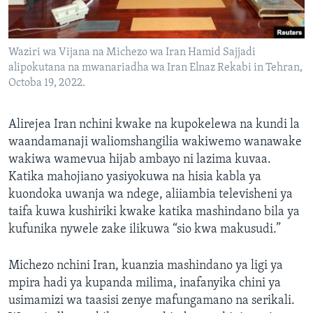
Waziri wa Vijana na Michezo wa Iran Hamid Sajjadi
alipokutana na mwanariadha wa Iran Elnaz Rekabi in Tehran,
Octoba 19, 2022.
Alirejea Iran nchini kwake na kupokelewa na kundi la
waandamanaji waliomshangilia wakiwemo wanawake
wakiwa wamevua hijab ambayo ni lazima kuvaa.
Katika mahojiano yasiyokuwa na hisia kabla ya
kuondoka uwanja wa ndege, aliiambia televisheni ya
taifa kuwa kushiriki kwake katika mashindano bila ya
kufunika nywele zake ilikuwa “sio kwa makusudi.”
Michezo nchini Iran, kuanzia mashindano ya ligi ya
mpira hadi ya kupanda milima, inafanyika chini ya
usimamizi wa taasisi zenye mafungamano na serikali.