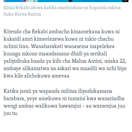
Elnaz Rekabi akiwa katika mashindano ya kupanda mlima
huko Korea Kusini.
Kitendo cha Rekabi ambacho kinaonekana kuwa ni
kukaidi amri kimeelezewa kuwa ni tukio chachu
nchini Iran. Wanaharakati wanasema inapelekea
kuunga mkono maandamano dhidi ya serikali
yaliyoibuka baada ya kifo cha Mahsa Amini, miaka 22,
ambaye alikamatwa na askari wa maadili wa nchi hiyo
kwa kile alichokuwa amevaa.
Katika jamii ya wapanda milima iliyoshikamana
barabara, yeye amekuwa ni tumaini kwa wanariadha
wengi ambao walikuwa hawamjui – au wanamjua juu
juu tu.