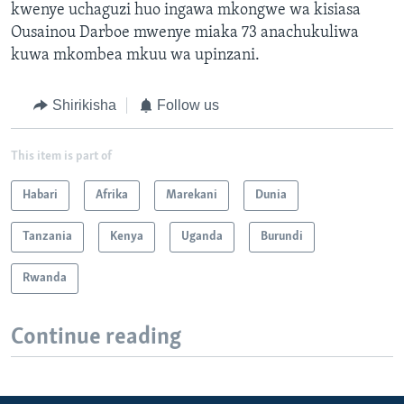
kwenye uchaguzi huo ingawa mkongwe wa kisiasa
Ousainou Darboe mwenye miaka 73 anachukuliwa
kuwa mkombea mkuu wa upinzani.
Shirikisha
Follow us
This item is part of
Habari
Afrika
Marekani
Dunia
Tanzania
Kenya
Uganda
Burundi
Rwanda
Continue reading