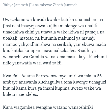
Yahya Jammeh (L) na mkewe Zineb Jammeh
Uwezekano wa kurudi kwake kutoka uhamishoni na
jinsi nchi inavyopaswa kujibu mlolongo wa uhalifu
unaodaiwa chini ya utawala wake ikiwa ni pamoja na
ubakaji, mateso, na kutumia makundi ya mauaji
mambo yaliyoidhinishwa na serikali, yamekuwa mada
kuu katika kampeni inayomalizika leo. Baadhi ya
wananchi wa Gambia wanasema masuala ya kiuchumi
ndio yanawatia wasi wasi zaidi.
Kwa Rais Adama Barrow mwenye umri wa miaka 56
ambaye anawania kuchaguliwa tena kwenye uchaguzi
huu ni kama kura ya imani kupima uwezo wake wa
kuleta maendeleo.
Kuna wagombea wengine watano wanaoshiriki