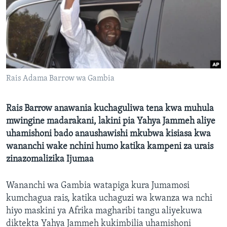
Rais Adama Barrow wa Gambia
Rais Barrow anawania kuchaguliwa tena kwa muhula
mwingine madarakani, lakini pia Yahya Jammeh aliye
uhamishoni bado anaushawishi mkubwa kisiasa kwa
wananchi wake nchini humo katika kampeni za urais
zinazomalizika Ijumaa
Wananchi wa Gambia watapiga kura Jumamosi
kumchagua rais, katika uchaguzi wa kwanza wa nchi
hiyo maskini ya Afrika magharibi tangu aliyekuwa
diktekta Yahya Jammeh kukimbilia uhamishoni