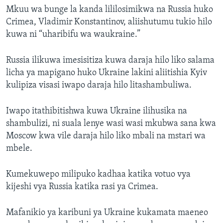
Mkuu wa bunge la kanda lililosimikwa na Russia huko
Crimea, Vladimir Konstantinov, aliishutumu tukio hilo
kuwa ni “uharibifu wa waukraine.”
Russia ilikuwa imesisitiza kuwa daraja hilo liko salama
licha ya mapigano huko Ukraine lakini aliitishia Kyiv
kulipiza visasi iwapo daraja hilo litashambuliwa.
Iwapo itathibitishwa kuwa Ukraine ilihusika na
shambulizi, ni suala lenye wasi wasi mkubwa sana kwa
Moscow kwa vile daraja hilo liko mbali na mstari wa
mbele.
Kumekuwepo milipuko kadhaa katika votuo vya
kijeshi vya Russia katika rasi ya Crimea.
Mafanikio ya karibuni ya Ukraine kukamata maeneo