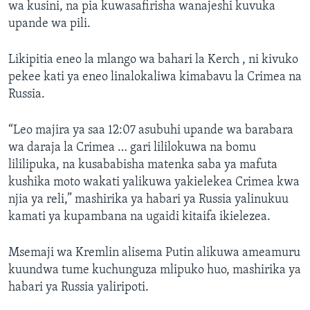
wa kusini, na pia kuwasafirisha wanajeshi kuvuka
upande wa pili.
Likipitia eneo la mlango wa bahari la Kerch , ni kivuko
pekee kati ya eneo linalokaliwa kimabavu la Crimea na
Russia.
“Leo majira ya saa 12:07 asubuhi upande wa barabara
wa daraja la Crimea … gari lililokuwa na bomu
lililipuka, na kusababisha matenka saba ya mafuta
kushika moto wakati yalikuwa yakielekea Crimea kwa
njia ya reli,” mashirika ya habari ya Russia yalinukuu
kamati ya kupambana na ugaidi kitaifa ikielezea.
Msemaji wa Kremlin alisema Putin alikuwa ameamuru
kuundwa tume kuchunguza mlipuko huo, mashirika ya
habari ya Russia yaliripoti.