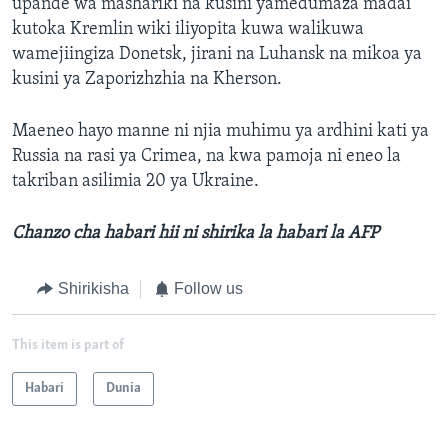
upande wa mashariki na kusini yamedumaza madai
kutoka Kremlin wiki iliyopita kuwa walikuwa
wamejiingiza Donetsk, jirani na Luhansk na mikoa ya
kusini ya Zaporizhzhia na Kherson.
Maeneo hayo manne ni njia muhimu ya ardhini kati ya
Russia na rasi ya Crimea, na kwa pamoja ni eneo la
takriban asilimia 20 ya Ukraine.
Chanzo cha habari hii ni shirika la habari la AFP
Shirikisha
Follow us
This item is part of
Habari
Dunia