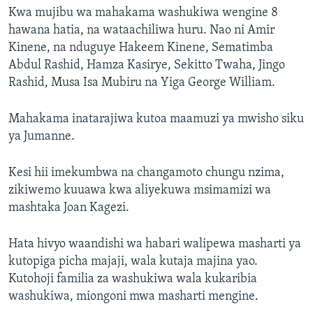
Kwa mujibu wa mahakama washukiwa wengine 8
hawana hatia, na wataachiliwa huru. Nao ni Amir
Kinene, na nduguye Hakeem Kinene, Sematimba
Abdul Rashid, Hamza Kasirye, Sekitto Twaha, Jingo
Rashid, Musa Isa Mubiru na Yiga George William.
Mahakama inatarajiwa kutoa maamuzi ya mwisho siku
ya Jumanne.
Kesi hii imekumbwa na changamoto chungu nzima,
zikiwemo kuuawa kwa aliyekuwa msimamizi wa
mashtaka Joan Kagezi.
Hata hivyo waandishi wa habari walipewa masharti ya
kutopiga picha majaji, wala kutaja majina yao.
Kutohoji familia za washukiwa wala kukaribia
washukiwa, miongoni mwa masharti mengine.