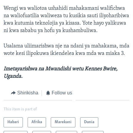
Wengi wa waliotoa ushahidi mahakamani walifichwa
na waliofuatilia waliweza tu kusikia sauti iliyoharibiwa
kwa kutumia teknolojia ya kisasa. Yote hayo yalikuwa
ni kwa sababu ya hofu ya kushambuliwa.
Usalama uliimarishwa nje na ndani ya mahakama, mda
wote kesi ilipokuwa ikiendelea kwa mda wa miaka 3.
Imetayarishwa na Mwandishi wetu Kennes Bwire,
Uganda.
Shirikisha
Follow us
This item is part of
Habari
Afrika
Marekani
Dunia