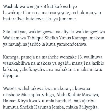
Washukiwa wengine 8 katika kesi hiyo
hawakupatikana na makosa yoyote, na hukumu yao
inatarajiwa kutolewa siku ya Jumanne.
Sita kati yao, wakiongozwa na aliyekuwa kiongozi wa
Waislam wa Tablique Sheikh Yunus Kamoga, makosa
ya mauaji na jaribio la kuua yameondoshwa.
Kamoga, pamoja na mashehe wenzake 13, walikuwa
wanakabiliwa na makosa ya ugaidi, mauaji na jaribio
la kuua, yaliofunguliwa na mahakama miaka mitatu
iliyopita.
Wote14 walishtakiwa kwa makosa ya kuwaua
mashehe Mustapha Bahiga, Abdu Kadhir Muwaya,
Hassan Kirya kwa kutumia bunduki, na kujaribu
kumuua Sheikh Harunah Jemba, miaka 3 iliyopita.