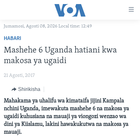
Upatikanaji
viungo
Nenda
Jumamosi, Agosti 08, 2026 Local time: 12:49
habari
HABARI
HABARI
kuu
VIDEO
KENYA
Nenda
Mashehe 6 Uganda hatiani kwa
MATANGAZO YETU
katika
TANZANIA
DUNIANI LEO
makosa ya ugaidi
urambazaji
JARIDA LA WIKIENDI
JAMHURI YA KIDEMOKRASIA YA KONGO
MAISHA NA AFYA
ALFAJIRI 0300 UTC
Nenda
21 Agosti, 2017
MAHOJIANO MAALUM: HABARI POTOFU
RWANDA
ZULIA JEKUNDU
VOA EXPRESS 1330 UTC
katika
tafuta
Shirikisha
UGANDA
JIONI 1630 UTC
TUFUATE
Mahakama ya uhalifu wa kimataifa jijini Kampala
BURUNDI
KWA UNDANI 1800 UTC
nchini Uganda, imewakuta mashehe 6 na makosa ya
AFRIKA
ugaidi kuhusiana na mauaji ya viongozi wenzao wa
MAREKANI
Lugha
dini ya Kiislamu, lakini hawakukutwa na makosa ya
mauaji.
DUNIA