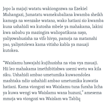
Jopo la majaji watatu wakiongozwa na Ezekiel
Muhangazi, Jumatatu wamekubaliana kwamba sheikh
kamoga na wenzake watano, wako hatiani sio kwamba
kuna ushahidi wa kutosha mbele ya mahakama, lakini
kwa sababu ya mazingira waliopatikana nayo,
yaliyowahusisha na vifo hivyo, pamoja na matamshi
yao, yaliyotolewa kama vitisho kabla ya mauaji
kutokea.
“Waislamu hawajahi kujihusisha na visa vya mauaji.
Hii leo mahakama imethibitishwa usemi wetu wa kila
siku. Ushahidi ambao umetumika kuwaondolea
mashtaka ndio ushahidi ambao umetumika kuwatia
hatiani. Kama viongozi wa Waislamu tuna furaha licha
ya kuwa wengi wa Waislamu wana huzuni,” amesema
mmoja wa viongozi wa Waislam wa Tabliq