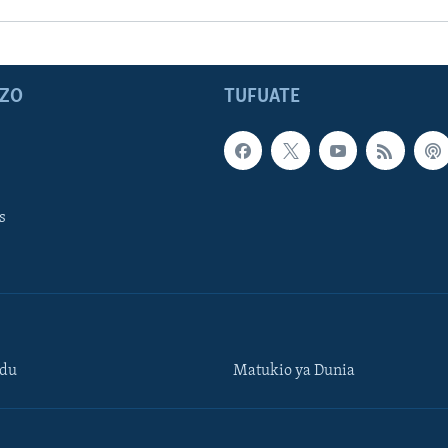
ZO
TUFUATE
s
ndu
Matukio ya Dunia