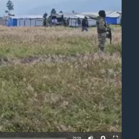
able
29:59