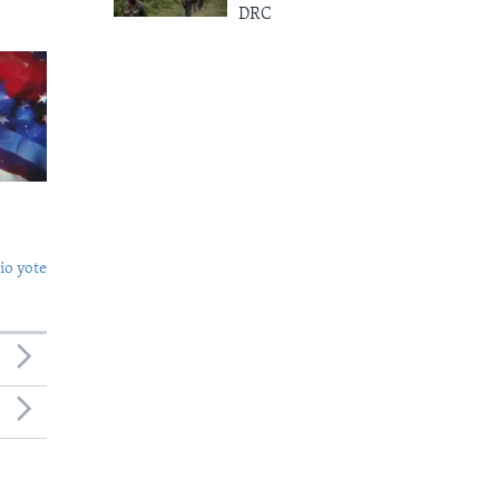
DRC
o yote