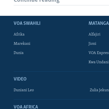
Continue reading
VOA SWAHILI
MATANGA
Afrika
Alfajiri
Marekani
Jioni
Dunia
VOA Expres
Kwa Undani
VIDEO
Duniani Leo
Zulia Jeku
VOA AFRICA