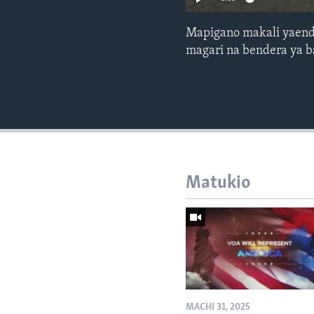
Mapigano makali yaend
magari na bendera ya b
Matukio
MACHI 31, 2025