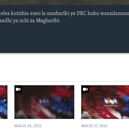
elea kutishia eneo la mashariki ya DRC huku waandaman
aadhi ya nchi za Magharibi.
MACHI 28, 2025
MACHI 27, 2025