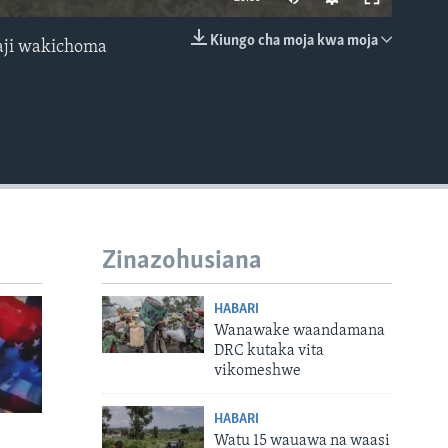
Kiungo cha moja kwa moja
aji wakichoma
EMBED
Zinazohusiana
HABARI
Wanawake waandamana
DRC kutaka vita
vikomeshwe
HABARI
Watu 15 wauawa na waasi