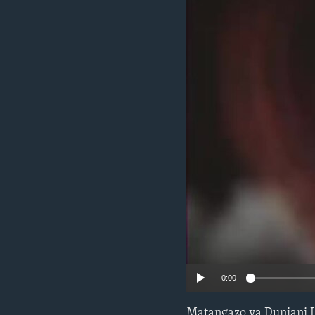
0:00
Matangazo ya Duniani L