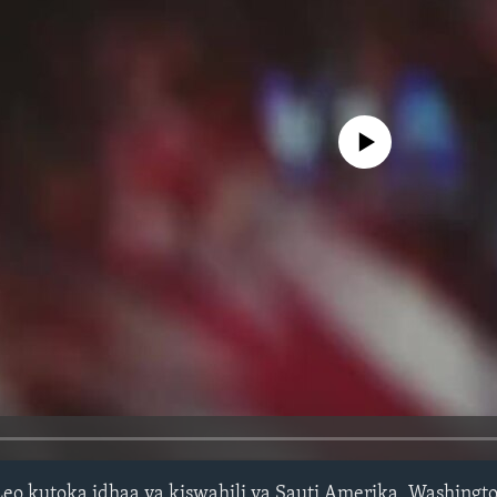
No media source currently avail
eo kutoka idhaa ya kiswahili ya Sauti Amerika, Washingto