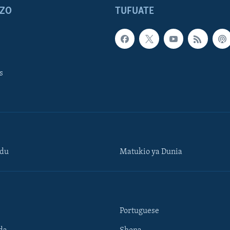
ZO
TUFUATE
s
ndu
Matukio ya Dunia
Portuguese