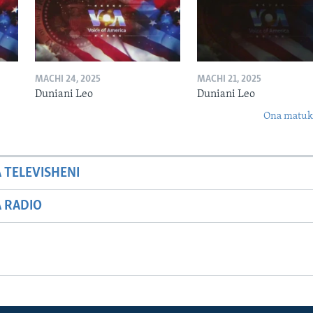
MACHI 24, 2025
MACHI 21, 2025
Duniani Leo
Duniani Leo
Ona matuki
A TELEVISHENI
A RADIO