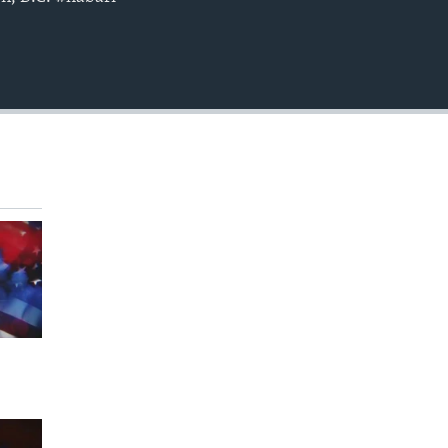
EMBED
360p
480p
720p
1080p
480p