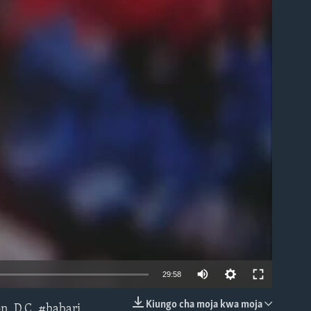
able
Auto
29:58
240p
Kiungo cha moja kwa moja
n, D.C. #habari