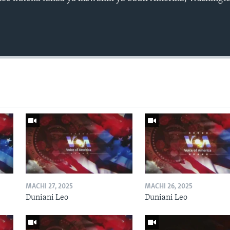
Auto
240p
360p
720p
1080p
MACHI 27, 2025
MACHI 26, 2025
Duniani Leo
Duniani Leo