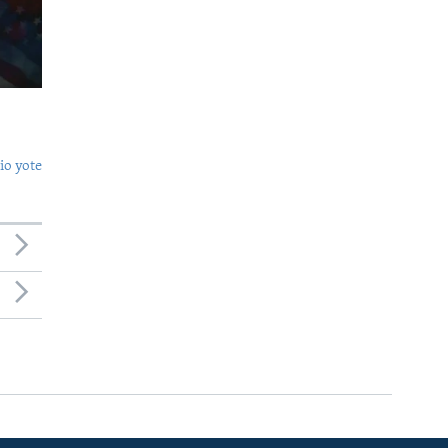
o yote