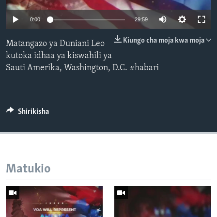
Auto
0:00
29:59
240p
Kiungo cha moja kwa moja
Matangazo ya Duniani Leo
360p
kutoka idhaa ya kiswahili ya
Sauti Amerika, Washington, D.C. #habari
480p
Auto
240p
360p
480p
720p
720p
1080p
1080p
Shirikisha
Matukio