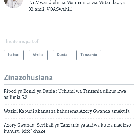
Ni Mwandishi na Msimamizi wa Mitandao ya
Kijamii, VOASwahili
This item is part of
Habari
Afrika
Dunia
Tanzania
Zinazohusiana
Ripoti ya Benki ya Dunia : Uchumi wa Tanzania ulikua kwa
asilimia 5.2
Waziri Kabudi akanusha hakusema Azory Gwanda amekufa
Azory Gwanda: Serikali ya Tanzania yatakiwa kutoa maelezo
kuhusu "kifo" chake