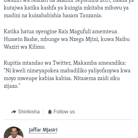
uwaziri wa Nishati na Madini Septemba 2017, baada ya
kutajwa katika kashfa ya kuingia mkitaba mibovu ya
madini na kuisababishia hasara Tanzania.
Katika hatua nyengine Rais Magufuli amemteua
Hussein Bashe, mbunge wa Nzega Mjini, kuwa Naibu
Waziri wa Kilimo.
Kupitia mtandao wa Twitter, Makamba ameandika:
"Ni kweli nimeyapokea mabadiliko yaliyofanywa kwa
moyo mweupe kabisa kabisa. Nitasema zaidi siku
zijazo."
Shirikisha
Follow us
Jaffar Mjasiri