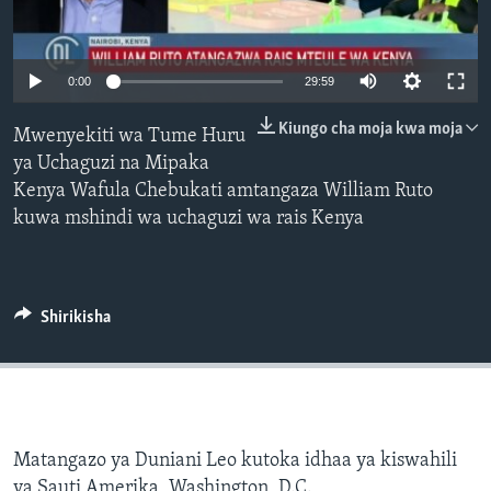
0:00
29:59
Kiungo cha moja kwa moja
Mwenyekiti wa Tume Huru
ya Uchaguzi na Mipaka
Kenya Wafula Chebukati amtangaza William Ruto
kuwa mshindi wa uchaguzi wa rais Kenya
Shirikisha
Matangazo ya Duniani Leo kutoka idhaa ya kiswahili
ya Sauti Amerika, Washington, D.C.