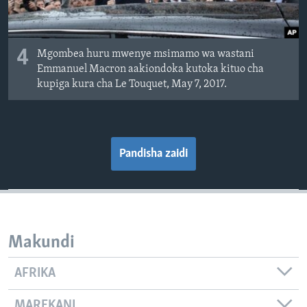
4
Mgombea huru mwenye msimamo wa wastani
Emmanuel Macron aakiondoka kutoka kituo cha
kupiga kura cha Le Touquet, May 7, 2017.
Pandisha zaidi
Makundi
AFRIKA
MAREKANI