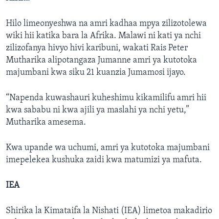
Hilo limeonyeshwa na amri kadhaa mpya zilizotolewa
wiki hii katika bara la Afrika. Malawi ni kati ya nchi
zilizofanya hivyo hivi karibuni, wakati Rais Peter
Mutharika alipotangaza Jumanne amri ya kutotoka
majumbani kwa siku 21 kuanzia Jumamosi ijayo.
“Napenda kuwashauri kuheshimu kikamilifu amri hii
kwa sababu ni kwa ajili ya maslahi ya nchi yetu,”
Mutharika amesema.
Kwa upande wa uchumi, amri ya kutotoka majumbani
imepelekea kushuka zaidi kwa matumizi ya mafuta.
IEA
Shirika la Kimataifa la Nishati (IEA) limetoa makadirio