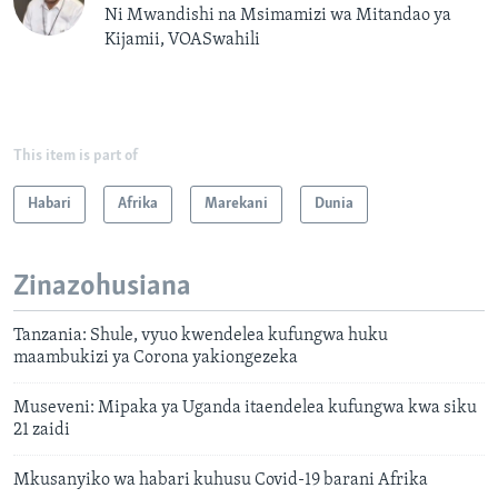
Ni Mwandishi na Msimamizi wa Mitandao ya
Kijamii, VOASwahili
This item is part of
Habari
Afrika
Marekani
Dunia
Zinazohusiana
Tanzania: Shule, vyuo kwendelea kufungwa huku
maambukizi ya Corona yakiongezeka
Museveni: Mipaka ya Uganda itaendelea kufungwa kwa siku
21 zaidi
Mkusanyiko wa habari kuhusu Covid-19 barani Afrika