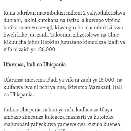
Kuna takriban maambukizi milioni 2 yaliyothibitishwa
duniani, lakini kutokana na tatizo la kuwepo vipimo
katika maeneo mengi, kiwango cha maambukizi kwa
kweli kiko juu zaidi. Takwimu zilizotolewa na Chuo
Kikuu cha Johns Hopkins Jumatano kimeeleza idadi ya
vifo ni zaidi ya 126,000.
Ufaransa, Itali na Uhispania
Ufaransa imesema idadi ya vifo ni zaidi ya 15,000, na
kuifanya iwe ni nchi ya nne, ikiwemo Marekani, Itali
na Uhispania.
Italina Uhispania ni kati ya nchi kadhaa za Ulaya
ambazo zimeanza kulegeza masharti ya kutotoka
majumbani yaliyokuwa yamewekwa kuzuia kuenea