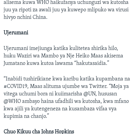
alisema kuwa WHO haikufanya uchunguzi wa kutosha
juu ya ripoti za awali juu ya kuwepo mlipuko wa virusi
hivyo nchini China.
Ujerumani
Ujerumani imejiunga katika kulitetea shirika hilo,
huku Waziri wa Mambo ya Nje Heiko Maas akisema
Jumatano kuwa kutoa lawama “hakutasaidia.”
“Inabidi tushirikiane kwa karibu katika kupambana na
#COVID19, Maas alituma ujumbe wa Twitter. “Moja ya
vitega uchumi bora ni kuiimarisha @UN, hususan
@WHO ambayo haina ufadhili wa kutosha, kwa mfano
kwa ajili ya kutengeneza na kusambaza vifaa vya
kupimia na chanjo.”
Chuo Kikuu cha Johns Hopkins