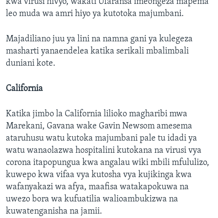
kwa virusi hivyo, wakati Ufaransa imeongeza mapema
leo muda wa amri hiyo ya kutotoka majumbani.
Majadiliano juu ya lini na namna gani ya kulegeza
masharti yanaendelea katika serikali mbalimbali
duniani kote.
California
Katika jimbo la California lilioko magharibi mwa
Marekani, Gavana wake Gavin Newsom amesema
ataruhusu watu kutoka majumbani pale tu idadi ya
watu wanaolazwa hospitalini kutokana na virusi vya
corona itapopungua kwa angalau wiki mbili mfululizo,
kuwepo kwa vifaa vya kutosha vya kujikinga kwa
wafanyakazi wa afya, maafisa watakapokuwa na
uwezo bora wa kufuatilia walioambukizwa na
kuwatenganisha na jamii.