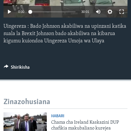
0:00
30:01
Uingereza : Bado Johnson akabiliwa na upinzani katika
suala la Brexit Johnson bado akabiliwa na kibarua
kigumu kuiondoa Uingereza Umoja wa Ulaya
Shirikisha
Zinazohusiana
HABARI
Chama cha Ireland Kaskazini DUP
chafikia makubaliano kurejea