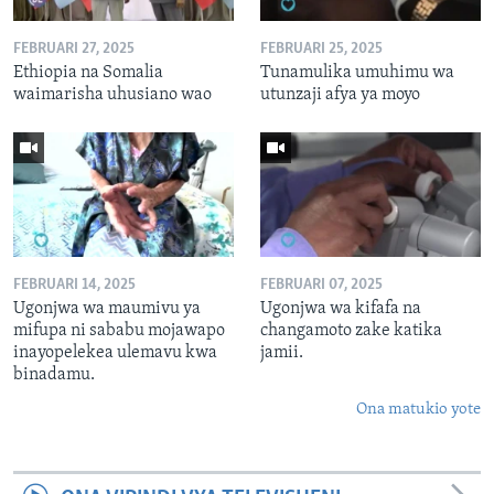
FEBRUARI 27, 2025
FEBRUARI 25, 2025
Ethiopia na Somalia
Tunamulika umuhimu wa
waimarisha uhusiano wao
utunzaji afya ya moyo
FEBRUARI 14, 2025
FEBRUARI 07, 2025
Ugonjwa wa maumivu ya
Ugonjwa wa kifafa na
mifupa ni sababu mojawapo
changamoto zake katika
inayopelekea ulemavu kwa
jamii.
binadamu.
Ona matukio yote