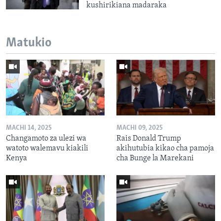
kushirikiana madaraka
Matukio
MACHI 14, 2025
MACHI 09, 2025
Changamoto za ulezi wa
Rais Donald Trump
watoto walemavu kiakili
akihutubia kikao cha pamoja
Kenya
cha Bunge la Marekani