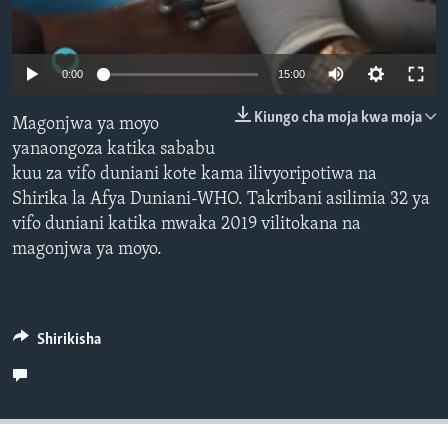
Auto
0:00
15:00
240p
Kiungo cha moja kwa moja
Magonjwa ya moyo
360p
yanaongoza katika sababu
kuu za vifo duniani kote kama ilivyoripotiwa na
480p
Auto
240p
360p
480p
Shirika la Afya Duniani-WHO. Takribani asilimia 32 ya
720p
vifo duniani katika mwaka 2019 vilitokana na
720p
1080p
1080p
magonjwa ya moyo.
Shirikisha