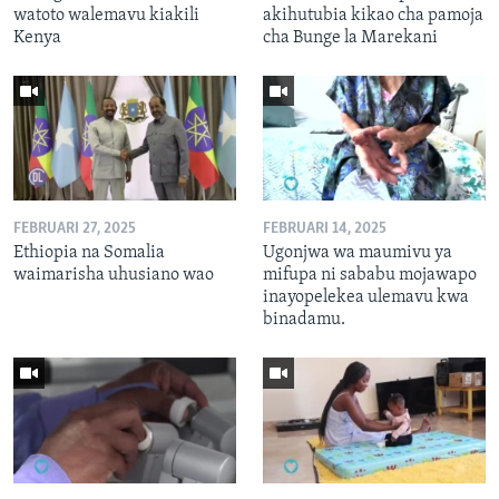
watoto walemavu kiakili
akihutubia kikao cha pamoja
Kenya
cha Bunge la Marekani
FEBRUARI 27, 2025
FEBRUARI 14, 2025
Ethiopia na Somalia
Ugonjwa wa maumivu ya
waimarisha uhusiano wao
mifupa ni sababu mojawapo
inayopelekea ulemavu kwa
binadamu.