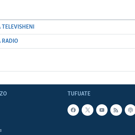
A TELEVISHENI
A RADIO
ZO
TUFUATE
s