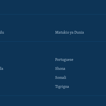
ndu
Matukio ya Dunia
Portuguese
da
Shona
Somali
Tigrigna