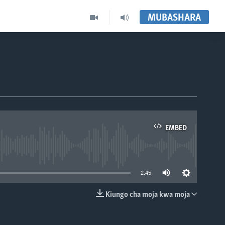
MUBASHARA
EMBED
able
2:45
Kiungo cha moja kwa moja
EMBED