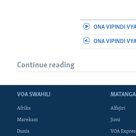
ONA VIPINDI VY
ONA VIPINDI VY
Continue reading
VOA SWAHILI
MATANGA
Afrika
Alfajiri
Marekani
Jioni
Dunia
VOA Expres