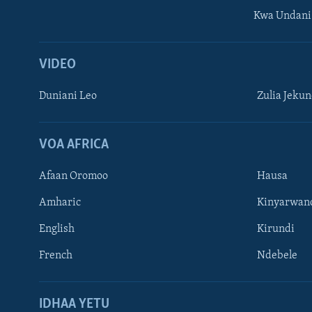
Kwa Undani
VIDEO
Duniani Leo
Zulia Jeku
VOA AFRICA
Afaan Oromoo
Hausa
Amharic
Kinyarwan
English
Kirundi
French
Ndebele
TUFUATE
IDHAA YETU