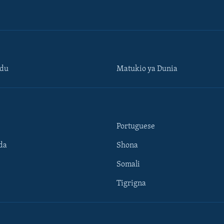
ndu
Matukio ya Dunia
Portuguese
da
Shona
Somali
Tigrigna