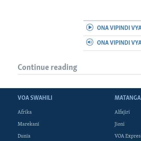
ONA VIPINDI VY
ONA VIPINDI VY
Continue reading
VOA SWAHILI
MATANGA
Afrika
Alfajiri
Marekani
Jioni
Dunia
VOA Expres