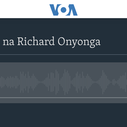
 na Richard Onyonga
No media source currently avail