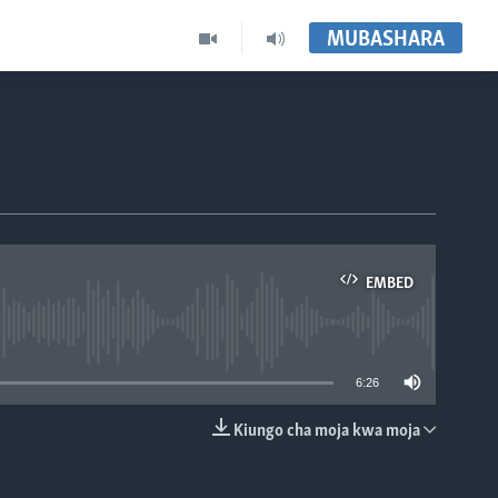
MUBASHARA
EMBED
able
6:26
Kiungo cha moja kwa moja
EMBED