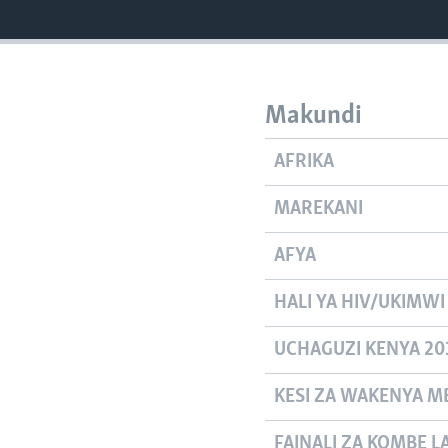
Makundi
AFRIKA
MAREKANI
AFYA
HALI YA HIV/UKIMWI
UCHAGUZI KENYA 20
KESI ZA WAKENYA MB
FAINALI ZA KOMBE L