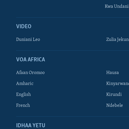
Kwa Undani
VIDEO
Duniani Leo
Zulia Jeku
VOA AFRICA
Afaan Oromoo
Hausa
Amharic
Kinyarwan
TUFUATE
English
Kirundi
French
Ndebele
Lugha
IDHAA YETU