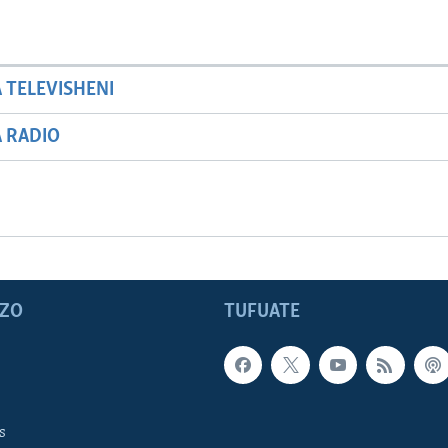
A TELEVISHENI
A RADIO
ZO
TUFUATE
s