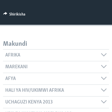
Shirikisha
Makundi
AFRIKA
MAREKANI
AFYA
HALI YA HIV/UKIMWI AFRIKA
UCHAGUZI KENYA 2013