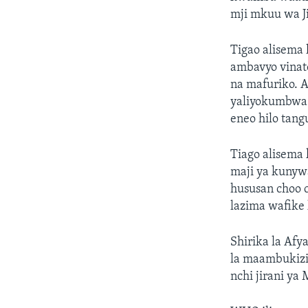
mji mkuu wa J
Tigao alisema 
ambavyo vinat
na mafuriko. 
yaliyokumbwa 
eneo hilo tang
Tiago alisema
maji ya kunywa
hususan choo 
lazima wafike 
Shirika la Af
la maambukizi
nchi jirani ya