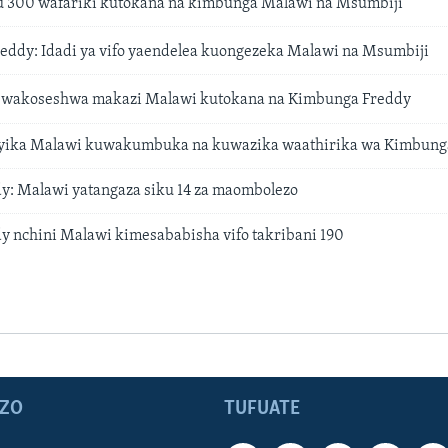
u 300 wafariki kutokana na kimbunga Malawi na Msumbiji
ddy: Idadi ya vifo yaendelea kuongezeka Malawi na Msumbiji
 wakoseshwa makazi Malawi kutokana na Kimbunga Freddy
nyika Malawi kuwakumbuka na kuwazika waathirika wa Kimbung
: Malawi yatangaza siku 14 za maombolezo
 nchini Malawi kimesababisha vifo takribani 190
ZO
TUFUATE