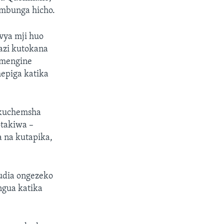
imbunga hicho.
vya mji huo
azi kutokana
 mengine
epiga katika
a kuchemsha
otakiwa –
 na kutapika,
hudia ongezeko
ngua katika