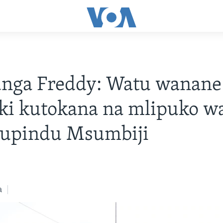
nga Freddy: Watu wanane
ki kutokana na mlipuko w
dupindu Msumbiji
a