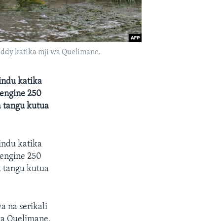
eddy katika mji wa Quelimane.
indu katika
wengine 250
 tangu kutua
indu katika
wengine 250
 tangu kutua
 na serikali
wa Quelimane,