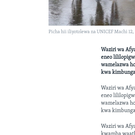
Picha hii iliyotolewa na UNICEF Machi 12
Waziri wa Afy
eneo lililopi
wamelazwa hos
kwa kimbunga 
Waziri wa Afy
eneo lililopi
wamelazwa hos
kwa kimbunga 
Waziri wa Afy
kwamba waathi