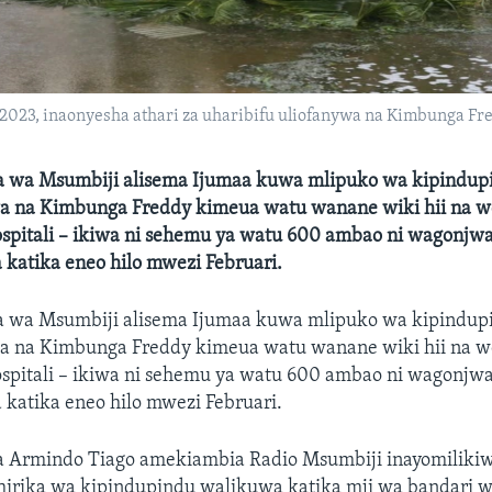
, 2023, inaonyesha athari za uharibifu uliofanywa na Kimbunga Fr
a wa Msumbiji alisema Ijumaa kuwa mlipuko wa kipindup
gwa na Kimbunga Freddy kimeua watu wanane wiki hii na 
pitali – ikiwa ni sehemu ya watu 600 ambao ni wagonjwa
katika eneo hilo mwezi Februari.
a wa Msumbiji alisema Ijumaa kuwa mlipuko wa kipindup
gwa na Kimbunga Freddy kimeua watu wanane wiki hii na 
pitali – ikiwa ni sehemu ya watu 600 ambao ni wagonjwa
katika eneo hilo mwezi Februari.
a Armindo Tiago amekiambia Radio Msumbiji inayomilikiwa
rika wa kipindupindu walikuwa katika mji wa bandari 