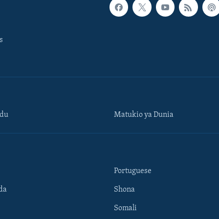
s
ndu
Matukio ya Dunia
Portuguese
da
Shona
Somali