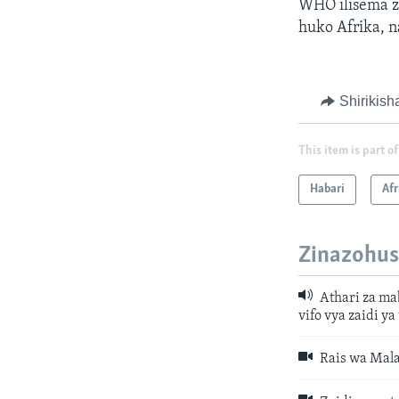
WHO ilisema z
huko Afrika, n
Shirikish
This item is part of
Habari
Afr
Zinazohus
Athari za ma
vifo vya zaidi y
Rais wa Mala