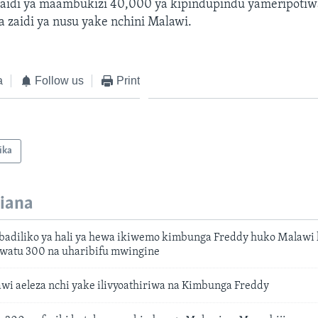
aidi ya maambukizi 40,000 ya kipindupindu yameripoti
a zaidi ya nusu yake nchini Malawi.
a
Follow us
Print
ika
iana
badiliko ya hali ya hewa ikiwemo kimbunga Freddy huko Malawi 
a watu 300 na uharibifu mwingine
wi aeleza nchi yake ilivyoathiriwa na Kimbunga Freddy