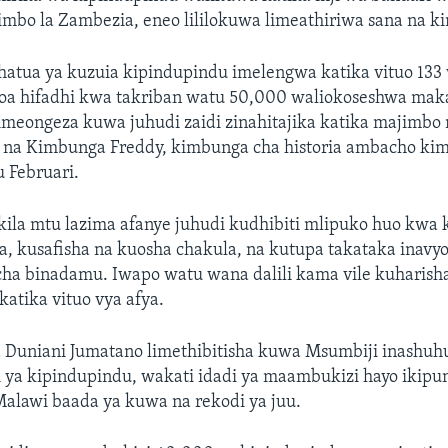
imbo la Zambezia, eneo lililokuwa limeathiriwa sana na k
hatua ya kuzuia kipindupindu imelengwa katika vituo 133 
oa hifadhi kwa takriban watu 50,000 waliokoseshwa mak
Ameongeza kuwa juhudi zaidi zinahitajika katika majimbo
na Kimbunga Freddy, kimbunga cha historia ambacho kim
u Februari.
 kila mtu lazima afanye juhudi kudhibiti mlipuko huo kw
, kusafisha na kuosha chakula, na kutupa takataka inavy
cha binadamu. Iwapo watu wana dalili kama vile kuharisha
katika vituo vya afya.
ya Duniani Jumatano limethibitisha kuwa Msumbiji inashu
 ya kipindupindu, wakati idadi ya maambukizi hayo ikipu
 Malawi baada ya kuwa na rekodi ya juu.