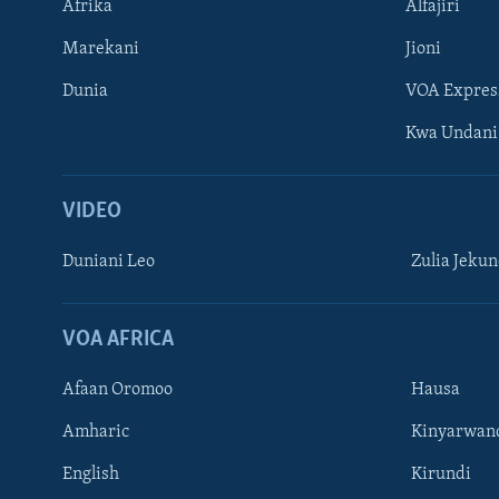
Afrika
Alfajiri
Marekani
Jioni
Dunia
VOA Expres
Kwa Undani
VIDEO
Duniani Leo
Zulia Jeku
VOA AFRICA
Afaan Oromoo
Hausa
Amharic
Kinyarwan
English
Kirundi