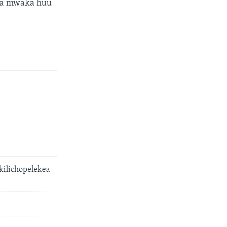
wa mwaka huu
kilichopelekea