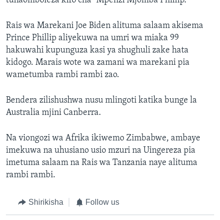
tunaomboleza kifo cha “Mpenzi Mjomba Phillip.”
Rais wa Marekani Joe Biden alituma salaam akisema
Prince Phillip aliyekuwa na umri wa miaka 99
hakuwahi kupunguza kasi ya shughuli zake hata
kidogo. Marais wote wa zamani wa marekani pia
wametumba rambi rambi zao.
Bendera zilishushwa nusu mlingoti katika bunge la
Australia mjini Canberra.
Na viongozi wa Afrika ikiwemo Zimbabwe, ambaye
imekuwa na uhusiano usio mzuri na Uingereza pia
imetuma salaam na Rais wa Tanzania naye alituma
rambi rambi.
Shirikisha
Follow us