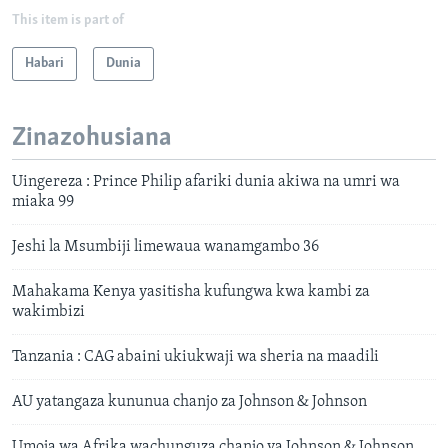
This item is part of
Habari
Dunia
Zinazohusiana
Uingereza : Prince Philip afariki dunia akiwa na umri wa
miaka 99
Jeshi la Msumbiji limewaua wanamgambo 36
Mahakama Kenya yasitisha kufungwa kwa kambi za
wakimbizi
Tanzania : CAG abaini ukiukwaji wa sheria na maadili
AU yatangaza kununua chanjo za Johnson & Johnson
Umoja wa Afrika wachunguza chanjo ya Johnson & Johnson