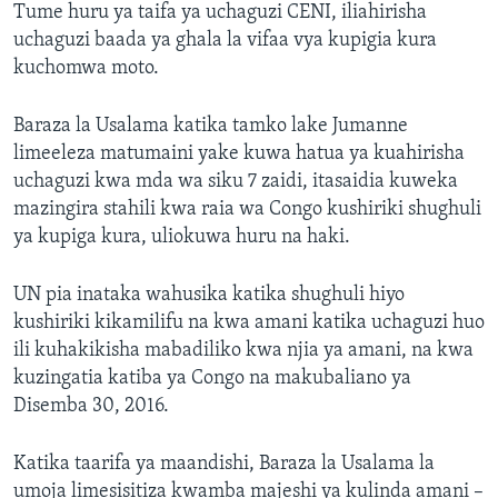
Tume huru ya taifa ya uchaguzi CENI, iliahirisha
uchaguzi baada ya ghala la vifaa vya kupigia kura
kuchomwa moto.
Baraza la Usalama katika tamko lake Jumanne
limeeleza matumaini yake kuwa hatua ya kuahirisha
uchaguzi kwa mda wa siku 7 zaidi, itasaidia kuweka
mazingira stahili kwa raia wa Congo kushiriki shughuli
ya kupiga kura, uliokuwa huru na haki.
UN pia inataka wahusika katika shughuli hiyo
kushiriki kikamilifu na kwa amani katika uchaguzi huo
ili kuhakikisha mabadiliko kwa njia ya amani, na kwa
kuzingatia katiba ya Congo na makubaliano ya
Disemba 30, 2016.
Katika taarifa ya maandishi, Baraza la Usalama la
umoja limesisitiza kwamba majeshi ya kulinda amani –