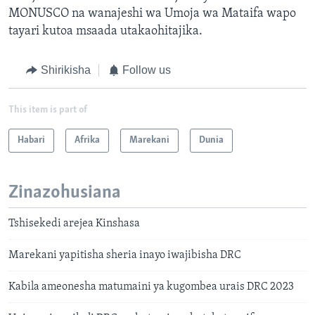
MONUSCO na wanajeshi wa Umoja wa Mataifa wapo
tayari kutoa msaada utakaohitajika.
Shirikisha
Follow us
This item is part of
Habari
Afrika
Marekani
Dunia
Zinazohusiana
Tshisekedi arejea Kinshasa
Marekani yapitisha sheria inayo iwajibisha DRC
Kabila ameonesha matumaini ya kugombea urais DRC 2023