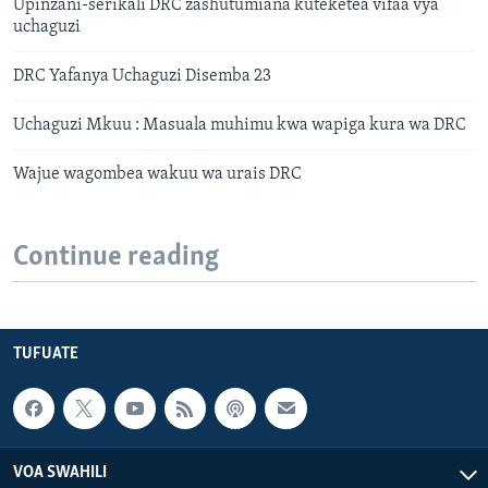
Upinzani-serikali DRC zashutumiana kuteketea vifaa vya
uchaguzi
DRC Yafanya Uchaguzi Disemba 23
Uchaguzi Mkuu : Masuala muhimu kwa wapiga kura wa DRC
Wajue wagombea wakuu wa urais DRC
Continue reading
TUFUATE
VOA SWAHILI