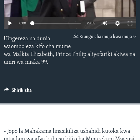
0:00
29:59
Kiungo cha moja kwa moja
Uingereza na dunia
waomboleza kifo cha mume
wa Malkia Elizabeth, Prince Philip aliyefariki akiwa na
umri wa miaka 99.
Shirikisha
- Jopo la Mahakama linasikiliza ushahidi kutoka kwa
mtaalam wa afya kuhusu kifo cha Mmarekani Mweusi