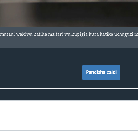
masaai wakiwa katika msitari wa kupigia kura katika uchaguzi m
Pandisha zaidi