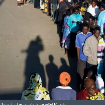
ka msitari wa kupiga kura mjini Nairobi