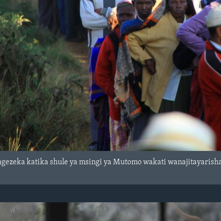
gezeka katika shule ya msingi ya Mutomo wakati wanajitayarisha 