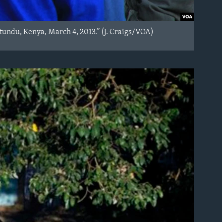
undu, Kenya, March 4, 2013.” (J. Craigs/VOA)