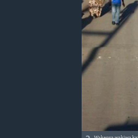
Wakenya wakiwa kati