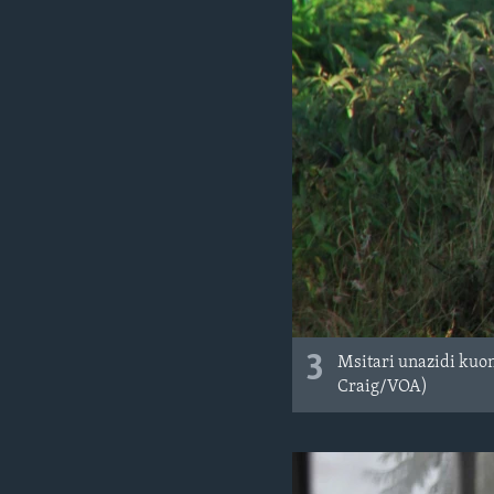
3
Msitari unazidi kuon
Craig/VOA)