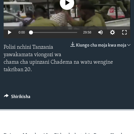
No media source currently available
0:00
29:58
Kiungo cha moja kwa moja
Polisi nchini Tanzania
yawakamata viongozi wa
chama cha upinzani Chadema na watu wengine
takriban 20.
Shirikisha