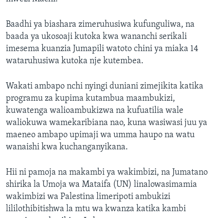
Baadhi ya biashara zimeruhusiwa kufunguliwa, na
baada ya ukosoaji kutoka kwa wananchi serikali
imesema kuanzia Jumapili watoto chini ya miaka 14
wataruhusiwa kutoka nje kutembea.
Wakati ambapo nchi nyingi duniani zimejikita katika
programu za kupima kutambua maambukizi,
kuwatenga walioambukizwa na kufuatilia wale
waliokuwa wamekaribiana nao, kuna wasiwasi juu ya
maeneo ambapo upimaji wa umma haupo na watu
wanaishi kwa kuchanganyikana.
Hii ni pamoja na makambi ya wakimbizi, na Jumatano
shirika la Umoja wa Mataifa (UN) linalowasimamia
wakimbizi wa Palestina limeripoti ambukizi
lililothibitishwa la mtu wa kwanza katika kambi