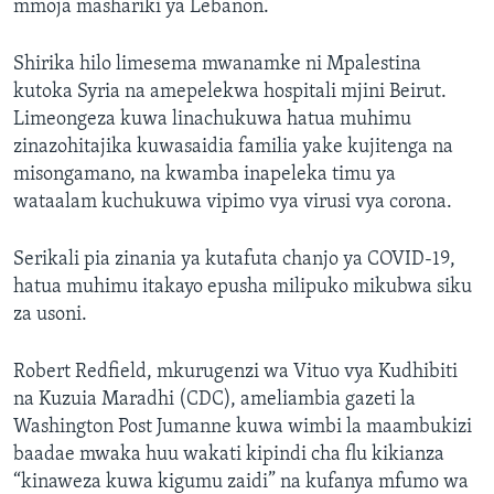
mmoja mashariki ya Lebanon.
Shirika hilo limesema mwanamke ni Mpalestina
kutoka Syria na amepelekwa hospitali mjini Beirut.
Limeongeza kuwa linachukuwa hatua muhimu
zinazohitajika kuwasaidia familia yake kujitenga na
misongamano, na kwamba inapeleka timu ya
wataalam kuchukuwa vipimo vya virusi vya corona.
Serikali pia zinania ya kutafuta chanjo ya COVID-19,
hatua muhimu itakayo epusha milipuko mikubwa siku
za usoni.
Robert Redfield, mkurugenzi wa Vituo vya Kudhibiti
na Kuzuia Maradhi (CDC), ameliambia gazeti la
Washington Post Jumanne kuwa wimbi la maambukizi
baadae mwaka huu wakati kipindi cha flu kikianza
“kinaweza kuwa kigumu zaidi” na kufanya mfumo wa