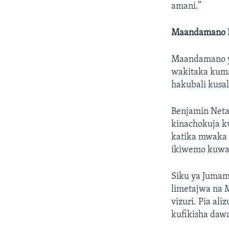
amani.”
Maandamano R
Maandamano y
wakitaka kuma
hakubali kusa
Benjamin Neta
kinachokuja kw
katika mwaka 
ikiwemo kuwar
Siku ya Jumam
limetajwa na 
vizuri. Pia al
kufikisha daw