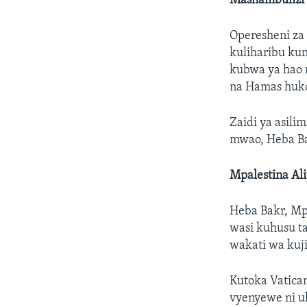
Mashambulizi 
Operesheni za 
kuliharibu ku
kubwa ya hao 
na Hamas huk
Zaidi ya asil
mwao, Heba Bak
Mpalestina Al
Heba Bakr, Mp
wasi kuhusu ta
wakati wa kuji
Kutoka Vatican
vyenyewe ni uh