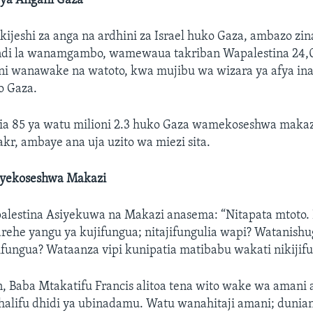
ya Angani Gaza
kijeshi za anga na ardhini za Israel huko Gaza, ambazo zi
ndi la wanamgambo, wamewaua takriban Wapalestina 24,0
ni wanawake na watoto, kwa mujibu wa wizara ya afya i
o Gaza.
imia 85 ya watu milioni 2.3 huko Gaza wamekoseshwa maka
r, ambaye ana uja uzito wa miezi sita.
iyekoseshwa Makazi
alestina Asiyekuwa na Makazi anasema: “Nitapata mtoto.
rehe yangu ya kujifungua; nitajifungulia wapi? Watanishug
fungua? Wataanza vipi kunipatia matibabu wakati nikijif
, Baba Mtakatifu Francis alitoa tena wito wake wa amani 
alifu dhidi ya ubinadamu. Watu wanahitaji amani; duniani