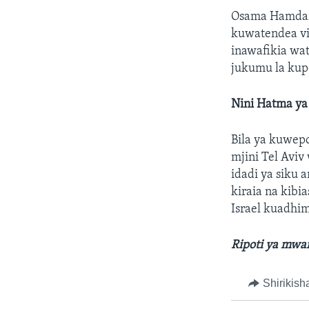
Osama Hamdan,
kuwatendea vi
inawafikia wa
jukumu la kup
Nini Hatma ya
Bila ya kuwep
mjini Tel Avi
idadi ya siku
kiraia na kibi
Israel kuadhim
Ripoti ya mwan
Shirikish