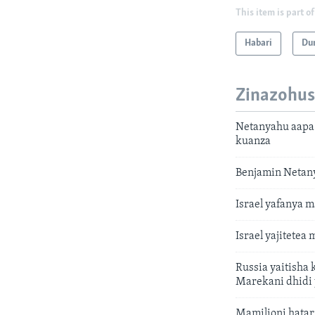
This item is part of
Habari
Du
Zinazohus
Netanyahu aapa 
kuanza
Benjamin Netany
Israel yafanya 
Israel yajitetea
Russia yaitisha 
Marekani dhidi
Mamilioni hatar