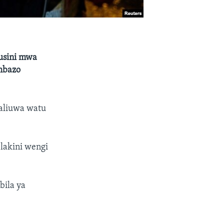
kusini mwa
ambazo
waliuwa watu
lakini wengi
bila ya