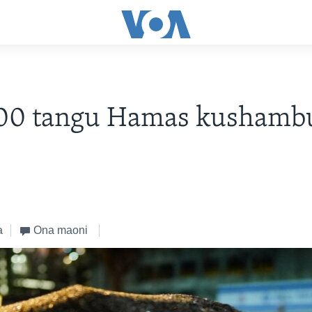
100 tangu Hamas kushambu
a
Ona maoni