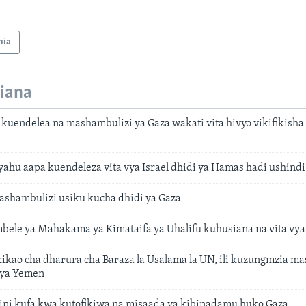
nia
iana
kuendelea na mashambulizi ya Gaza wakati vita hivyo vikifikisha
ahu aapa kuendeleza vita vya Israel dhidi ya Hamas hadi ushindi
mashambulizi usiku kucha dhidi ya Gaza
 mbele ya Mahakama ya Kimataifa ya Uhalifu kuhusiana na vita vy
kikao cha dharura cha Baraza la Usalama la UN, ili kuzungmzia m
 ya Yemen
ini kufa kwa kutofikiwa na misaada ya kibinadamu huko Gaza