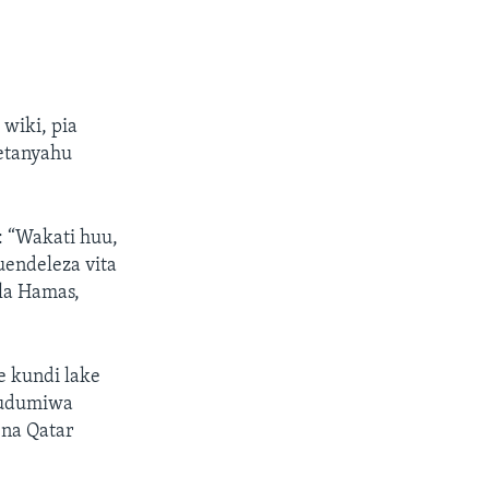
wiki, pia
Netanyahu
: “Wakati huu,
uendeleza vita
la Hamas,
 kundi lake
ahudumiwa
 na Qatar