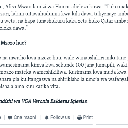
 Afisa Mwandamizi wa Hamas alieleza kuwa: “Tuko mak
zuri, lakini tutawahudumia kwa kila dawa tuliyonayo amb
tu wetu, na hapa tunashukuru kaka zetu huko Qatar amba
eleka dawa.”
 Mzozo huo?
o na mwisho kwa mzozo huu, wale wanaoshikiri mikutano
v wamesimama kimya kwa sekunde 100 jana Jumapili, waki
 ambazo mateka wameshikiliwa. Kusimama kwa muda kwa 
ashara pia kulitangazwa na shirikisho la umoja wa wafanya
isha alama kuu katika vita.
dishi wa VOA Veronia Balderas Iglesias.
a
Ona maoni
Follow us
Print