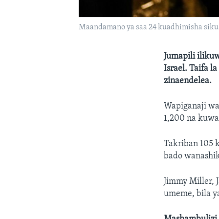
Maandamano ya saa 24 kuadhimisha siku 1
Jumapili iliku
Israel. Taifa 
zinaendelea.
Wapiganaji wa
1,200 na kuwa
Takriban 105 
bado wanashi
Jimmy Miller, 
umeme, bila ya