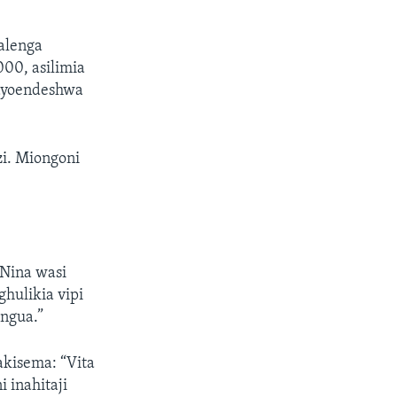
nalenga
00, asilimia
nayoendeshwa
zi. Miongoni
 Nina wasi
hulikia vipi
ungua.”
akisema: “Vita
 inahitaji