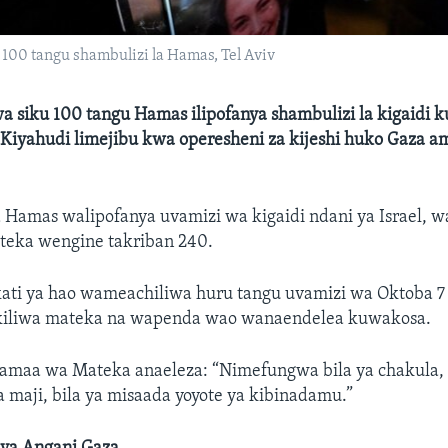
00 tangu shambulizi la Hamas, Tel Aviv
wa siku 100 tangu Hamas ilipofanya shambulizi la kigaidi 
la Kiyahudi limejibu kwa operesheni za kijeshi huko Gaza 
 Hamas walipofanya uvamizi wa kigaidi ndani ya Israel, 
teka wengine takriban 240.
kati ya hao wameachiliwa huru tangu uvamizi wa Oktoba 7 
kiliwa mateka na wapenda wao wanaendelea kuwakosa.
Jamaa wa Mateka anaeleza: “Nimefungwa bila ya chakula, 
 maji, bila ya misaada yoyote ya kibinadamu.”