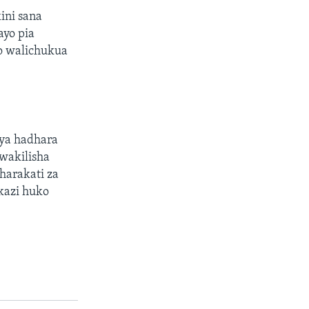
ini sana
ayo pia
o walichukua
 ya hadhara
wakilisha
harakati za
kazi huko