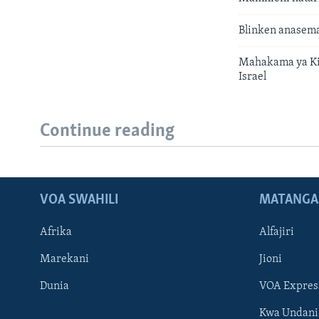
Blinken anasema
Mahakama ya Kima
Israel
Continue reading
VOA SWAHILI
MATANGA
Afrika
Alfajiri
Marekani
Jioni
Dunia
VOA Expres
Kwa Undani