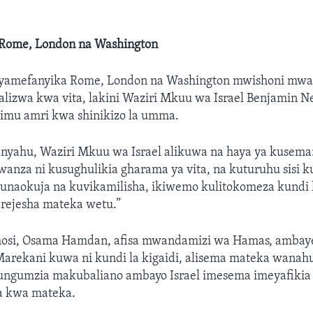
ome, London na Washington
amefanyika Rome, London na Washington mwishoni mwa 
lizwa kwa vita, lakini Waziri Mkuu wa Israel Benjamin 
limu amri kwa shinikizo la umma.
nyahu, Waziri Mkuu wa Israel alikuwa na haya ya kusema
anza ni kusughulikia gharama ya vita, na kuturuhu sisi k
unaokuja na kuvikamilisha, ikiwemo kulitokomeza kundi 
ejesha mateka wetu.”
osi, Osama Hamdan, afisa mwandamizi wa Hamas, ambaye
Marekani kuwa ni kundi la kigaidi, alisema mateka wan
izungumzia makubaliano ambayo Israel imesema imeyafikia
a kwa mateka.