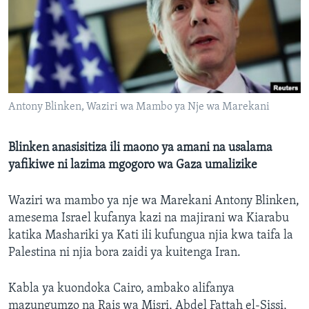
Antony Blinken, Waziri wa Mambo ya Nje wa Marekani
Blinken anasisitiza ili maono ya amani na usalama
yafikiwe ni lazima mgogoro wa Gaza umalizike
Waziri wa mambo ya nje wa Marekani Antony Blinken,
amesema Israel kufanya kazi na majirani wa Kiarabu
katika Mashariki ya Kati ili kufungua njia kwa taifa la
Palestina ni njia bora zaidi ya kuitenga Iran.
Kabla ya kuondoka Cairo, ambako alifanya
mazungumzo na Rais wa Misri, Abdel Fattah el-Sissi,