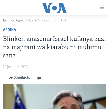
Upatikanaji
viungo
Nenda
Ijumaa, Agosti 07, 2026 Local time: 10:37
habari
HABARI
AFRIKA
kuu
VIDEO
KENYA
Nenda
Blinken anasema Israel kufanya kazi
MATANGAZO YETU
katika
TANZANIA
DUNIANI LEO
na majirani wa kiarabu ni muhimu
urambazaji
JARIDA LA WIKIENDI
JAMHURI YA KIDEMOKRASIA YA KONGO
MAISHA NA AFYA
ALFAJIRI 0300 UTC
sana
Nenda
MAHOJIANO MAALUM: HABARI POTOFU
RWANDA
ZULIA JEKUNDU
VOA EXPRESS 1330 UTC
katika
12 Januari, 2024
tafuta
UGANDA
JIONI 1630 UTC
TUFUATE
Shirikisha
BURUNDI
KWA UNDANI 1800 UTC
AFRIKA
MAREKANI
Lugha
DUNIA