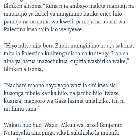
Blinken alisema “Kuna njia ambayo inaleta mahitaji na
matarajio ya Israel ya mingiliano katika eneo hilo
pamoja na usalama wa kweli, pamoja na utashi wa
Palestina kwa taifa lao wenyewe.
“Hiyo ndiyo njia bora Zaidi, muingiliano huu, usalama,
taifa la Palestina kulitenganisha na kuitenga Iran na
aina ya hatua inazochukua kupitia washirika wake,”
Blinken alisema.
“Nadhani maono hayo yapo wazi lakini kwa sisi
kusonga mbele katika hilo, na jambo hilo liweze
kuanza, mgogoro wa Gaza lazima umalizike. Hii ni
muhimu sana.”
Wakati huo huo, Waziri Mkuu wa Israel Benjamin
Netanyahu amepinga vikali suluhisho la mataifa