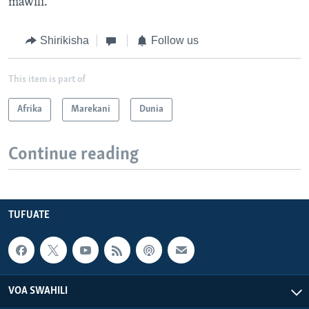
mawili.
Shirikisha
Follow us
This item is part of
Afrika
Marekani
Dunia
Continue reading
TUFUATE
VOA SWAHILI