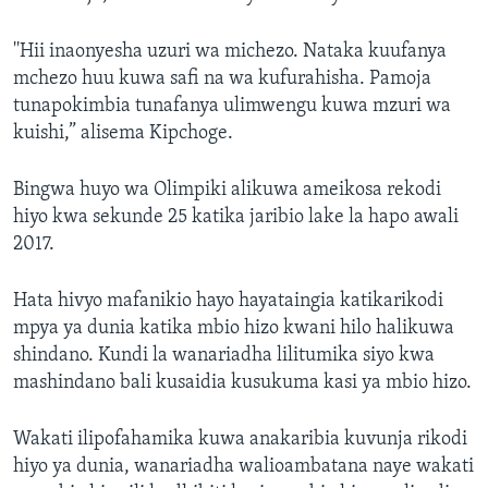
''Hii inaonyesha uzuri wa michezo. Nataka kuufanya
mchezo huu kuwa safi na wa kufurahisha. Pamoja
tunapokimbia tunafanya ulimwengu kuwa mzuri wa
kuishi,” alisema Kipchoge.
Bingwa huyo wa Olimpiki alikuwa ameikosa rekodi
hiyo kwa sekunde 25 katika jaribio lake la hapo awali
2017.
Hata hivyo mafanikio hayo hayataingia katikarikodi
mpya ya dunia katika mbio hizo kwani hilo halikuwa
shindano. Kundi la wanariadha lilitumika siyo kwa
mashindano bali kusaidia kusukuma kasi ya mbio hizo.
Wakati ilipofahamika kuwa anakaribia kuvunja rikodi
hiyo ya dunia, wanariadha walioambatana naye wakati