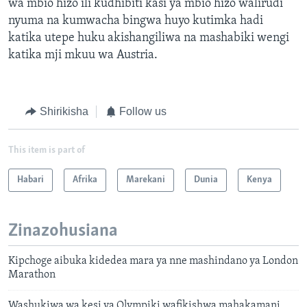
wa mbio hizo ili kudhibiti kasi ya mbio hizo walirudi
nyuma na kumwacha bingwa huyo kutimka hadi
katika utepe huku akishangiliwa na mashabiki wengi
katika mji mkuu wa Austria.
Shirikisha
Follow us
This item is part of
Habari
Afrika
Marekani
Dunia
Kenya
Zinazohusiana
Kipchoge aibuka kidedea mara ya nne mashindano ya London
Marathon
Washukiwa wa kesi ya Olympiki wafikishwa mahakamani