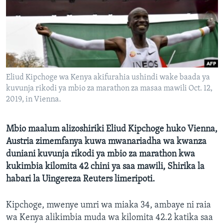
Eliud Kipchoge wa Kenya akifurahia ushindi wake baada ya
kuvunja rikodi ya mbio za marathon za masaa mawili Oct. 12,
2019, in Vienna.
Mbio maalum alizoshiriki Eliud Kipchoge huko Vienna,
Austria zimemfanya kuwa mwanariadha wa kwanza
duniani kuvunja rikodi ya mbio za marathon kwa
kukimbia kilomita 42 chini ya saa mawili, Shirika la
habari la Uingereza Reuters limeripoti.
Kipchoge, mwenye umri wa miaka 34, ambaye ni raia
wa Kenya alikimbia muda wa kilomita 42.2 katika saa