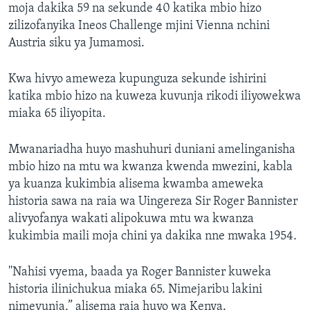
moja dakika 59 na sekunde 40 katika mbio hizo
zilizofanyika Ineos Challenge mjini Vienna nchini
Austria siku ya Jumamosi.
Kwa hivyo ameweza kupunguza sekunde ishirini
katika mbio hizo na kuweza kuvunja rikodi iliyowekwa
miaka 65 iliyopita.
Mwanariadha huyo mashuhuri duniani amelinganisha
mbio hizo na mtu wa kwanza kwenda mwezini, kabla
ya kuanza kukimbia alisema kwamba ameweka
historia sawa na raia wa Uingereza Sir Roger Bannister
alivyofanya wakati alipokuwa mtu wa kwanza
kukimbia maili moja chini ya dakika nne mwaka 1954.
''Nahisi vyema, baada ya Roger Bannister kuweka
historia ilinichukua miaka 65. Nimejaribu lakini
nimevunja,” alisema raia huyo wa Kenya.