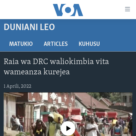
Upatikanaji
viungo
Nenda
DUNIANI LEO
habari
HABARI
kuu
VIDEO
KENYA
MATUKIO
ARTICLES
KUHUSU
Nenda
MATANGAZO YETU
katika
TANZANIA
DUNIANI LEO
Raia wa DRC waliokimbia vita
urambazaji
JARIDA LA WIKIENDI
JAMHURI YA KIDEMOKRASIA YA KONGO
MAISHA NA AFYA
ALFAJIRI 0300 UTC
Nenda
wameanza kurejea
MAHOJIANO MAALUM: HABARI POTOFU
RWANDA
ZULIA JEKUNDU
VOA EXPRESS 1330 UTC
katika
tafuta
1 Aprili, 2022
UGANDA
JIONI 1630 UTC
TUFUATE
BURUNDI
KWA UNDANI 1800 UTC
AFRIKA
MAREKANI
Lugha
No media source currently available
DUNIA