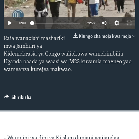
0:00
29:58
Kiungo cha moja kwa moja
Raia wanaoishi mashariki
mwa Jamhuri ya
Kidemokrasia ya Congo waliokuwa wamekimbilia
Uganda baada ya waasi wa M23 kuvamia maeneo yao
wameanza kurejea makwao.
Shirikisha
- Waumini wa dini ya Kiislam duniani wajiandaa