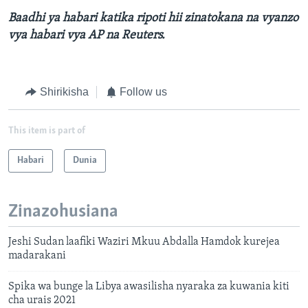
Baadhi ya habari katika ripoti hii zinatokana na vyanzo
vya habari vya AP na Reuters.
Shirikisha
Follow us
This item is part of
Habari
Dunia
Zinazohusiana
Jeshi Sudan laafiki Waziri Mkuu Abdalla Hamdok kurejea
madarakani
Spika wa bunge la Libya awasilisha nyaraka za kuwania kiti
cha urais 2021