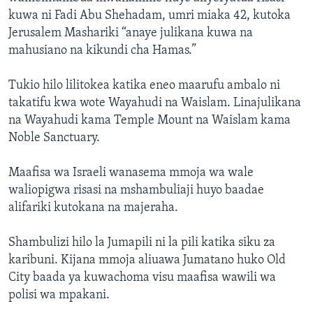
kuwa ni Fadi Abu Shehadam, umri miaka 42, kutoka
Jerusalem Mashariki “anaye julikana kuwa na
mahusiano na kikundi cha Hamas.”
Tukio hilo lilitokea katika eneo maarufu ambalo ni
takatifu kwa wote Wayahudi na Waislam. Linajulikana
na Wayahudi kama Temple Mount na Waislam kama
Noble Sanctuary.
Maafisa wa Israeli wanasema mmoja wa wale
waliopigwa risasi na mshambuliaji huyo baadae
alifariki kutokana na majeraha.
Shambulizi hilo la Jumapili ni la pili katika siku za
karibuni. Kijana mmoja aliuawa Jumatano huko Old
City baada ya kuwachoma visu maafisa wawili wa
polisi wa mpakani.