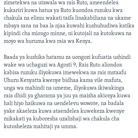
zimetekwa na utawala wa rais Ruto, ameendelea
kukariri kuwa hatua ya Ruto kuondoa ruzuku kwa
chakula na elimu wakati taifa linakabiliana na ukame
mbaya sana na baa la njaa kuwahi kushuhudiwa katika
kipindi cha miongo minne, ni kutojali na kutokuwa na
moyo wa huruma kwa raia wa Kenya.
Baada ya kushika hatamu za uongozi kufuatia ushindi
wake wa uchaguzi wa Agosti 9, Rais Ruto aliondoa
kabisa ruzuku iliyokuwa imewekwa na rais mstaafu
Uhuru Kenyatta kwenye bidhaa kama vile mafuta,
unga wa mahindi na umeme, iliyokuwa ikiwakinga
raia dhidi ya gharama ya juu ya maisha akionya kuwa
hali hiyo haikuwa na uendelevu wowote, na badala
yake akaeleza kuwa ataendelea kuwekeza kwenye
mikakati ya kuboresha uzalishaji wa chakula cha
kutosheleza mahitaji ya umma.