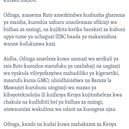
kutaka majibu.
Odinga, anasema Ruto ameshindwa kushusha gharama
ya maisha, kuondoa ushuru unaolemaza ufikiaji wa
bidhaa za msingi, na kujikita katika harakati za kubuni
upya tume ya uchaguzi IEBC baada ya makamishna
wanne kufukuzwa kazi.
Aidha, Odinga anaeleza kuwa uamuzi wa serikali ya
rais Ruto kuondoa marufuku ya uzalishaji na uagizaji
wa vyakula vilivyofanyiwa mabadiliko ya kigenetiki,
maarufu kama GMO, ulioidhinishwa na Baraza la
Mawaziri kuruhusu uingizaji wa mazao ya
kibayoteknolojia ili kuifanya Kenya kujitosheleza kwa
chakula na kudhibiti bei ya bidhaa za msingi,
utawaumiza wakulima wa ndani na kuongeza njaa.
Odinga, kando na kudai kuwa mahakama za Kenya