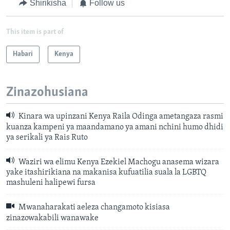
Shirikisha
Follow us
This item is part of
Habari
Kenya
Zinazohusiana
Kinara wa upinzani Kenya Raila Odinga ametangaza rasmi
kuanza kampeni ya maandamano ya amani nchini humo dhidi
ya serikali ya Rais Ruto
Waziri wa elimu Kenya Ezekiel Machogu anasema wizara
yake itashirikiana na makanisa kufuatilia suala la LGBTQ
mashuleni halipewi fursa
Mwanaharakati aeleza changamoto kisiasa
zinazowakabili wanawake