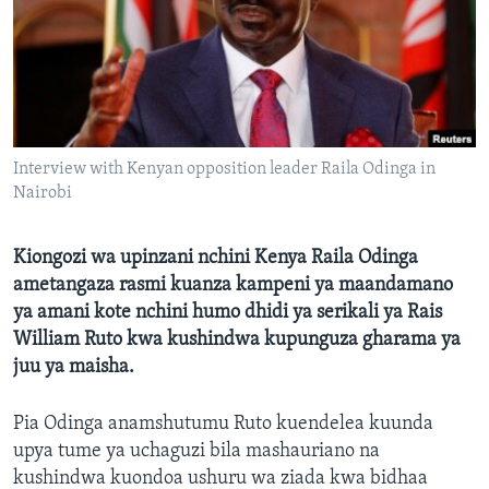
Interview with Kenyan opposition leader Raila Odinga in
Nairobi
Kiongozi wa upinzani nchini Kenya Raila Odinga
ametangaza rasmi kuanza kampeni ya maandamano
ya amani kote nchini humo dhidi ya serikali ya Rais
William Ruto kwa kushindwa kupunguza gharama ya
juu ya maisha.
Pia Odinga anamshutumu Ruto kuendelea kuunda
upya tume ya uchaguzi bila mashauriano na
kushindwa kuondoa ushuru wa ziada kwa bidhaa