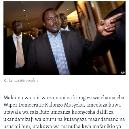
Kalonzo Musyoka
Makamu wa rais wa zamani na kiongozi wa chama cha
Wiper Democratic Kalonzo Musyoka, ameeleza kuwa
utawala wa rais Ruto umeanza kuonyesha dalili za
ukandamizaji wa uhuru na kutangaza maandamano na
ususiaji huu, utakuwa wa manufaa kwa mafanikio ya