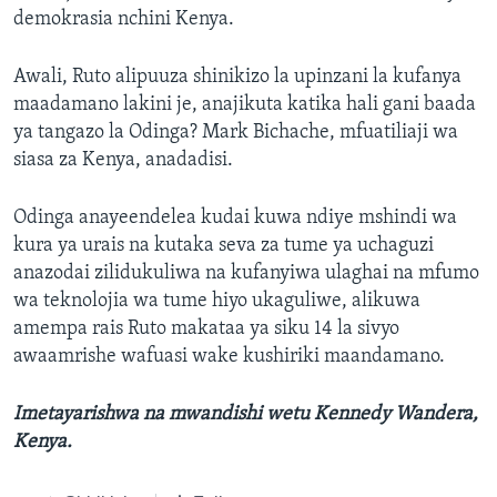
demokrasia nchini Kenya.
Awali, Ruto alipuuza shinikizo la upinzani la kufanya
maadamano lakini je, anajikuta katika hali gani baada
ya tangazo la Odinga? Mark Bichache, mfuatiliaji wa
siasa za Kenya, anadadisi.
Odinga anayeendelea kudai kuwa ndiye mshindi wa
kura ya urais na kutaka seva za tume ya uchaguzi
anazodai zilidukuliwa na kufanyiwa ulaghai na mfumo
wa teknolojia wa tume hiyo ukaguliwe, alikuwa
amempa rais Ruto makataa ya siku 14 la sivyo
awaamrishe wafuasi wake kushiriki maandamano.
Imetayarishwa na mwandishi wetu Kennedy Wandera,
Kenya.