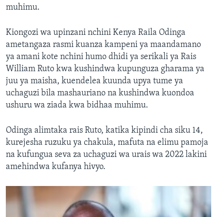
muhimu.
Kiongozi wa upinzani nchini Kenya Raila Odinga
ametangaza rasmi kuanza kampeni ya maandamano
ya amani kote nchini humo dhidi ya serikali ya Rais
William Ruto kwa kushindwa kupunguza gharama ya
juu ya maisha, kuendelea kuunda upya tume ya
uchaguzi bila mashauriano na kushindwa kuondoa
ushuru wa ziada kwa bidhaa muhimu.
Odinga alimtaka rais Ruto, katika kipindi cha siku 14,
kurejesha ruzuku ya chakula, mafuta na elimu pamoja
na kufungua seva za uchaguzi wa urais wa 2022 lakini
amehindwa kufanya hivyo.